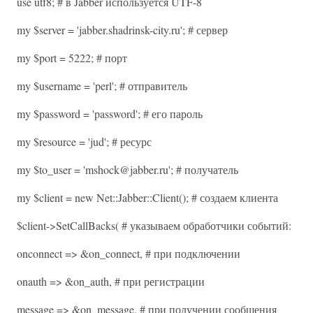
use utf8; # в Jabber используется UTF-8
my $server = 'jabber.shadrinsk-city.ru'; # сервер
my $port = 5222; # порт
my $username = 'perl'; # отправитель
my $password = 'password'; # его пароль
my $resource = 'jud'; # ресурс
my $to_user = 'mshock@jabber.ru'; # получатель
my $client = new Net::Jabber::Client(); # создаем клиента
$client->SetCallBacks( # указываем обработчики событий:
onconnect => &on_connect, # при подключении
onauth => &on_auth, # при регистрации
message => &on_message, # при получении сообщения