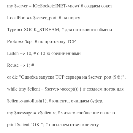
my $server = IO::Socket::INET->new( # создаем сокет
LocalPort => $server_port, # на порту
Type => SOCK_STREAM, # для потокового обмена
Proto => 'tcp', # по протоколу TCP
Listen => 10, # с 10-ю соединениями
Reuse => 1) #
or die "Ошибка запуска TCP сервера на $server_port ($@)";
while (my $client = $server->accept()) { # создаем поток для
$client->autoflush(1); # клиента, очищаем буфер,
my $message = <$client>; # читаем сообщение из него
print $client "OK "; # посылаем ответ клиенту