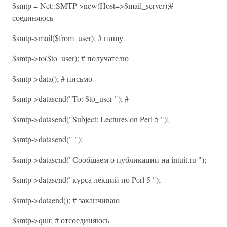
$smtp = Net::SMTP->new(Host=>$mail_server);#
соединяюсь
$smtp->mail($from_user); # пишу
$smtp->to($to_user); # получателю
$smtp->data(); # письмо
$smtp->datasend("To: $to_user "); #
$smtp->datasend("Subject: Lectures on Perl 5 ");
$smtp->datasend(" ");
$smtp->datasend("Сообщаем о публикации на intuit.ru ");
$smtp->datasend("курса лекций по Perl 5 ");
$smtp->dataend(); # заканчиваю
$smtp->quit; # отсоединяюсь