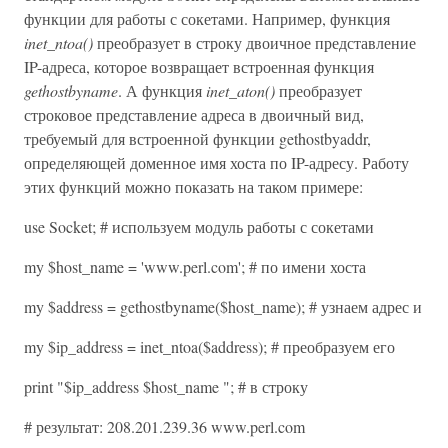
функции для работы с сокетами. Например, функция
inet_ntoa()
преобразует в строку двоичное представление
IP-адреса, которое возвращает встроенная функция
gethostbyname
. А функция
inet_aton()
преобразует
строковое представление адреса в двоичный вид,
требуемый для встроенной функции gethostbyaddr,
определяющей доменное имя хоста по IP-адресу. Работу
этих функций можно показать на таком примере:
use Socket; # используем модуль работы с сокетами
my $host_name = 'www.perl.com'; # по имени хоста
my $address = gethostbyname($host_name); # узнаем адрес и
my $ip_address = inet_ntoa($address); # преобразуем его
print "$ip_address $host_name "; # в строку
# результат: 208.201.239.36 www.perl.com