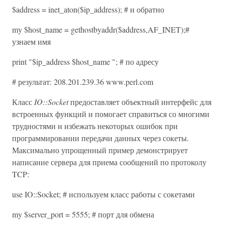
$address = inet_aton($ip_address); # и обратно
my $host_name = gethostbyaddr($address,AF_INET);#
узнаем имя
print "$ip_address $host_name "; # по адресу
# результат: 208.201.239.36 www.perl.com
Класс
IO::Socket
предоставляет объектный интерфейс для
встроенных функций и помогает справиться со многими
трудностями и избежать некоторых ошибок при
программировании передачи данных через сокеты.
Максимально упрощенный пример демонстрирует
написание сервера для приема сообщений по протоколу
TCP:
use IO::Socket; # используем класс работы с сокетами
my $server_port = 5555; # порт для обмена