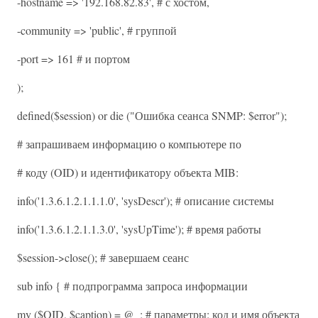
-hostname => '192.168.82.83', # с хостом,
-community => 'public', # группой
-port => 161 # и портом
);
defined($session) or die ("Ошибка сеанса SNMP: $error");
# запрашиваем информацию о компьютере по
# коду (OID) и идентификатору объекта MIB:
info('1.3.6.1.2.1.1.1.0', 'sysDescr'); # описание системы
info('1.3.6.1.2.1.1.3.0', 'sysUpTime'); # время работы
$session->close(); # завершаем сеанс
sub info { # подпрограмма запроса информации
my ($OID, $caption) = @_; # параметры: код и имя объекта