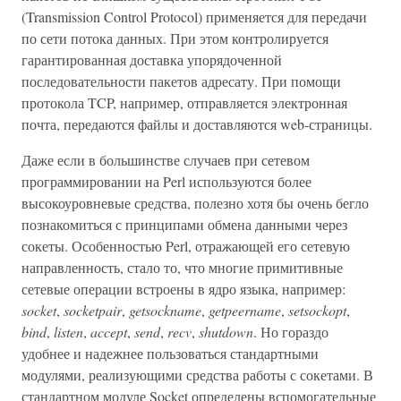
(Transmission Control Protocol) применяется для передачи
по сети потока данных. При этом контролируется
гарантированная доставка упорядоченной
последовательности пакетов адресату. При помощи
протокола TCP, например, отправляется электронная
почта, передаются файлы и доставляются web-страницы.
Даже если в большинстве случаев при сетевом
программировании на Perl используются более
высокоуровневые средства, полезно хотя бы очень бегло
познакомиться с принципами обмена данными через
сокеты. Особенностью Perl, отражающей его сетевую
направленность, стало то, что многие примитивные
сетевые операции встроены в ядро языка, например:
socket
,
socketpair
,
getsockname
,
getpeername
,
setsockopt
,
bind
,
listen
,
accept
,
send
,
recv
,
shutdown
. Но гораздо
удобнее и надежнее пользоваться стандартными
модулями, реализующими средства работы с сокетами. В
стандартном модуле Socket определены вспомогательные