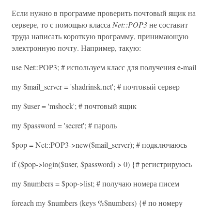
Если нужно в программе проверить почтовый ящик на
сервере, то с помощью класса
Net::POP3
не составит
труда написать короткую программу, принимающую
электронную почту. Например, такую:
use Net::POP3; # используем класс для получения e-mail
my $mail_server = 'shadrinsk.net'; # почтовый сервер
my $user = 'mshock'; # почтовый ящик
my $password = 'secret'; # пароль
$pop = Net::POP3->new($mail_server); # подключаюсь
if ($pop->login($user, $password) > 0) {# регистрируюсь
my $numbers = $pop->list; # получаю номера писем
foreach my $numbers (keys %$numbers) {# по номеру