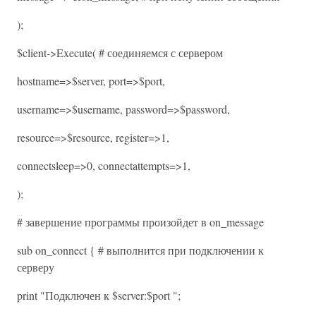
);
$client->Execute( # соединяемся с сервером
hostname=>$server, port=>$port,
username=>$username, password=>$password,
resource=>$resource, register=>1,
connectsleep=>0, connectattempts=>1,
);
# завершение программы произойдет в on_message
sub on_connect { # выполнится при подключении к
серверу
print "Подключен к $server:$port ";