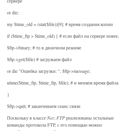
сервере
or die;
my $time_old = (stat($file))[9]; # время создания копии
if ($time_ftp > $time_old) { # если файл на сервере новее,
$ftp->binary; # то в двоичном режиме
$ftp->get($file) # загружаем файл
or die "Ошибка загрузки: ", $ftp->message;
utime($time_ftp, $time_ftp, $file); # и меняем время файла
}
$ftp->quit; # заканчиваем сеанс связи
Поскольку в классе
Net::FTP
реализованы остальные
команды протокола FTP, с его помощью можно