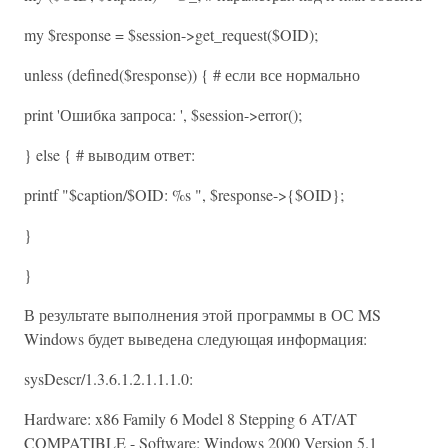
my $response = $session->get_request($OID);
unless (defined($response)) { # если все нормально
print 'Ошибка запроса: ', $session->error();
} else { # выводим ответ:
printf "$caption/$OID: %s ", $response->{$OID};
}
}
В результате выполнения этой программы в ОС MS
Windows будет выведена следующая информация:
sysDescr/1.3.6.1.2.1.1.1.0:
Hardware: x86 Family 6 Model 8 Stepping 6 AT/AT
COMPATIBLE - Software: Windows 2000 Version 5.1