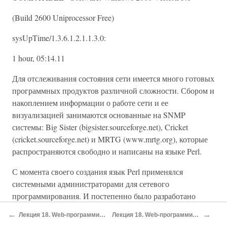
(Build 2600 Uniprocessor Free)
sysUpTime/1.3.6.1.2.1.1.3.0:
1 hour, 05:14.11
Для отслеживания состояния сети имеется много готовых
программных продуктов различной сложности. Сбором и
накоплением информации о работе сети и ее
визуализацией занимаются основанные на SNMP
системы: Big Sister (bigsister.sourceforge.net), Cricket
(cricket.sourceforge.net) и MRTG (www.mrtg.org), которые
распространяются свободно и написаны на языке Perl.
С момента своего создания язык Perl применялся
системными администраторами для сетевого
программирования. И постепенно было разработано
неимоверное количество модулей для работы с самыми
←
→
Лекция 18. Web-программирование
Лекция 18. Web-программирование
разными сетевыми сервисами. Даже упомянув лишь