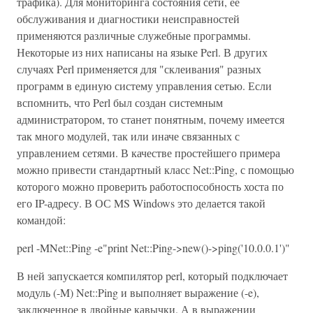
трафика). Для мониторинга состояния сети, ее
обслуживания и диагностики неисправностей
применяются различные служебные программы.
Некоторые из них написаны на языке Perl. В других
случаях Perl применяется для "склеивания" разных
программ в единую систему управления сетью. Если
вспомнить, что Perl был создан системным
администратором, то станет понятным, почему имеется
так много модулей, так или иначе связанных с
управлением сетями. В качестве простейшего примера
можно привести стандартный класс Net::Ping, с помощью
которого можно проверить работоспособность хоста по
его IP-адресу. В ОС MS Windows это делается такой
командой:
perl -MNet::Ping -e"print Net::Ping->new()->ping('10.0.0.1')"
В ней запускается компилятор perl, который подключает
модуль (-M) Net::Ping и выполняет выражение (-e),
заключенное в двойные кавычки. А в выражении