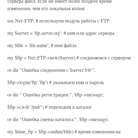
сервера файл, если он имеет более позднее время
изменения, чем его локальная копия:
use Net::FTP; # используем модуль работы с FTP
my $server = 'ftp.server.org'; # имя или адрес сервера
my $file = 'file.name'; # имя файла
my $ftp = Net::FTP->new($server) # соединяемся с сервером
or die "Ошибка соединения с $server:$@";
$ftp->login('ftp','ftp') # указываем имя и пароль
or die " Ошибка регистрации:", $ftp->message;
$ftp->cwd("/pub") # переходим в каталог
or die "Ошибка смены каталога:", $ftp->message;
my $time_ftp = $ftp->mdtm($file) # время изменения на