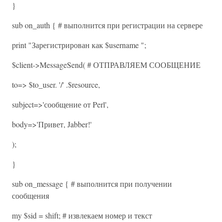
}
sub on_auth { # выполнится при регистрации на сервере
print "Зарегистрирован как $username ";
$client->MessageSend( # ОТПРАВЛЯЕМ СООБЩЕНИЕ
to=> $to_user. '/' .$resource,
subject=>'сообщение от Perl',
body=>'Привет, Jabber!'
);
}
sub on_message { # выполнится при получении
сообщения
my $sid = shift; # извлекаем номер и текст