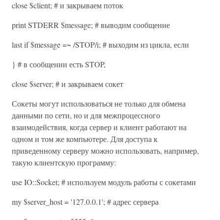
close $client; # и закрываем поток
print STDERR $message; # выводим сообщение
last if $message =~ /STOP/i; # выходим из цикла, если
} # в сообщении есть STOP,
close $server; # и закрываем сокет
Сокеты могут использоваться не только для обмена
данными по сети, но и для межпроцессного
взаимодействия, когда сервер и клиент работают на
одном и том же компьютере. Для доступа к
приведенному серверу можно использовать, например,
такую клиентскую программу:
use IO::Socket; # используем модуль работы с сокетами
my $server_host = '127.0.0.1'; # адрес сервера