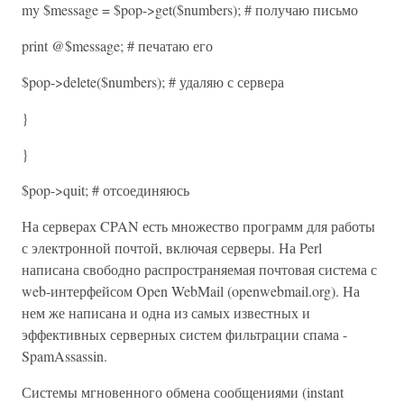
my $message = $pop->get($numbers); # получаю письмо
print @$message; # печатаю его
$pop->delete($numbers); # удаляю с сервера
}
}
$pop->quit; # отсоединяюсь
На серверах CPAN есть множество программ для работы
с электронной почтой, включая серверы. На Perl
написана свободно распространяемая почтовая система с
web-интерфейсом Open WebMail (openwebmail.org). На
нем же написана и одна из самых известных и
эффективных серверных систем фильтрации спама -
SpamAssassin.
Системы мгновенного обмена сообщениями (instant