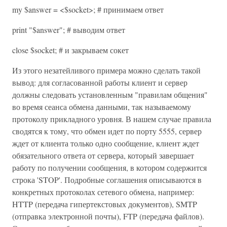
my $answer = <$socket>; # принимаем ответ
print "$answer"; # выводим ответ
close $socket; # и закрываем сокет
Из этого незатейливого примера можно сделать такой
вывод: для согласованной работы клиент и сервер
должны следовать установленным "правилам общения"
во время сеанса обмена данными, так называемому
протоколу прикладного уровня. В нашем случае правила
сводятся к тому, что обмен идет по порту 5555, сервер
ждет от клиента только одно сообщение, клиент ждет
обязательного ответа от сервера, который завершает
работу по получении сообщения, в котором содержится
строка 'STOP'. Подробные соглашения описываются в
конкретных протоколах сетевого обмена, например:
HTTP (передача гипертекстовых документов), SMTP
(отправка электронной почты), FTP (передача файлов).