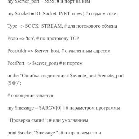
my $server_port = 5555; # и порт на нем
my $socket = IO::Socket::INET->new( # создаем сокет
Type => SOCK_STREAM, # для потокового обмена
Proto => 'tcp', # по протоколу TCP
PeerAddr => $server_host, # с удаленным адресом
PeerPort => $server_port) # и портом
or die "Ошибка соединения с $remote_host:$remote_port
($@)";
# сообщение задается
my $message = $ARGV[0] || # параметром программы
"Проверка связи!"; # или умолчанием
print $socket "$message "; # отправляем его и