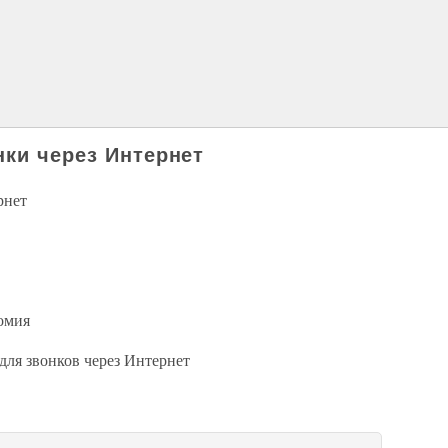
нки через Интернет
рнет
номия
 для звонков через Интернет