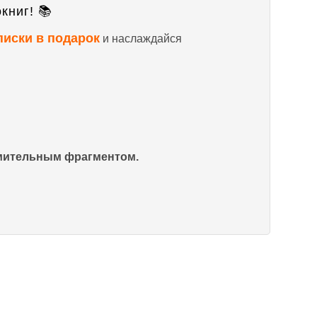
книг! 📚
писки в подарок
и наслаждайся
омительным фрагментом.