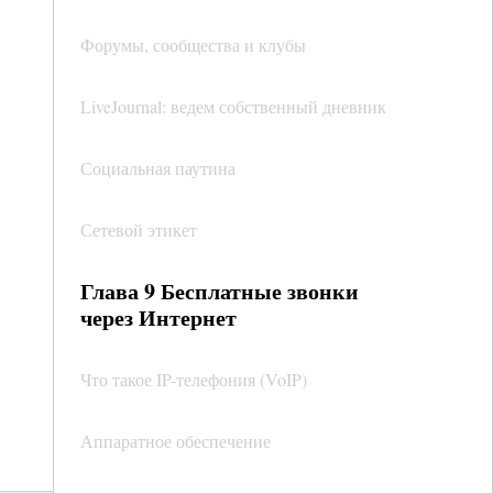
Форумы, сообщества и клубы
LiveJournal: ведем собственный дневник
Социальная паутина
Сетевой этикет
Глава 9 Бесплатные звонки
через Интернет
Что такое IP-телефония (VoIP)
Аппаратное обеспечение