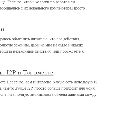
ще. Главное, чтобы коллеги по работе или
 посещались с их локального компьютера.Просто
он
араюсь объяснить читателю, что все действия,
солютно законны, дабы ко мне не было никаких
вершать незаконные действия, или побуждаете к
: I2P и Tor вместе
есте Наверное, вам интересно, какую сеть использую я?
а чем-то лучше I2P, просто больше подходит для моих
 обеспечить полную анонимность обмена данными между