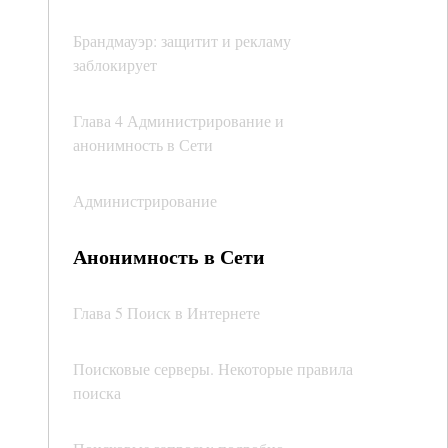
Брандмауэр: защитит и рекламу
заблокирует
Глава 4 Администрирование и
анонимность в Сети
Администрирование
Анонимность в Сети
Глава 5 Поиск в Интернете
Поисковые серверы. Некоторые правила
поиска