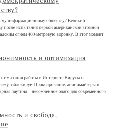
демократическому
ству?
кому информационному обществу? Великий
у после испытания первой американской атомной
 адским огнем 400-метровую воронку. В этот момент
анонимность и оптимизация
 оптимизация работы в Интернете Вирусы и
кламу заблокируетПроксирование, анонимайзеры и
ирная паутина – несомненное благо для современного
ость и свобода,
рие