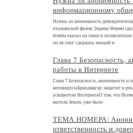
Нужна ли анонимность 
информационному обще
Нужна ли анонимность демократичес
итальянский физик Энрико Ферми сраз
бомбы въехал на танке в оплавленную
он не смог сдержать эмоций и
Глава 7 Безопасность, 
работы в Интернете
Глава 7 Безопасность, анонимность и
антивирусыБрандмауэр: защитит и ре
ускорители ИнтернетаО том, что Всем
жителя Земли, уже было
ТЕМА НОМЕРА: Анонимн
ответственность и дове