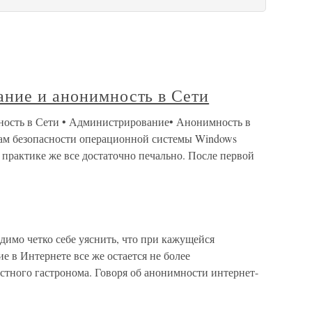
ание и анонимность в Сети
ность в Сети • Администрирование• Анонимность в
осам безопасности операционной системы Windows
а практике же все достаточно печально. После первой
димо четко себе уяснить, что при кажущейся
е в Интернете все же остается не более
тного гастронома. Говоря об анонимности интернет-