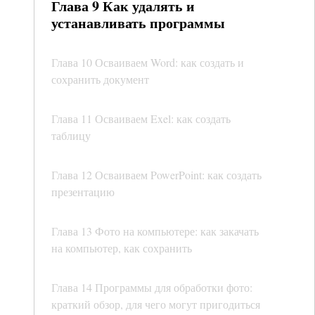
Глава 9 Как удалять и
устанавливать программы
Глава 10 Осваиваем Word: как создать и
сохранить документ
Глава 11 Осваиваем Exel: как создать
таблицу
Глава 12 Осваиваем PowerPoint: как создать
презентацию
Глава 13 Фото на компьютере: как закачать
на компьютер, как сохранить
Глава 14 Программы для обработки фото:
краткий обзор, для чего могут пригодиться