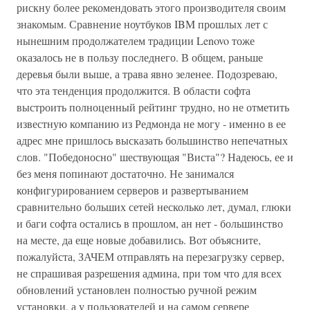
рискну более рекомендовать этого производителя своим
знакомым. Сравнение ноутбуков IBM прошлых лет с
нынешним продолжателем традиции Lenovo тоже
оказалось не в пользу последнего. В общем, раньше
деревья были выше, а трава явно зеленее. Подозреваю,
что эта тенденция продолжится. В области софта
выстроить полноценный рейтинг трудно, но не отметить
известную компанию из Редмонда не могу - именно в ее
адрес мне пришлось высказать большинство непечатных
слов. "Победоносно" шествующая "Виста"? Надеюсь, ее и
без меня попинают достаточно. Не занимался
конфигурированием серверов и развертыванием
сравнительно больших сетей несколько лет, думал, глюки
и баги софта остались в прошлом, ан нет - большинство
на месте, да еще новые добавились. Вот объясните,
пожалуйста, ЗАЧЕМ отправлять на перезагрузку сервер,
не спрашивая разрешения админа, при том что для всех
обновлений установлен полностью ручной режим
установки, а у пользователей и на самом сервере