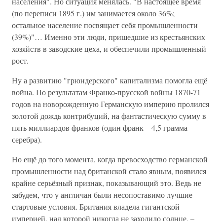
населения". Но ситуация менялась. "В настоящее время
(по переписи 1895 г.) им занимается около 36%;
остальное население посвящает себя промышленности
(39%)"… Именно эти люди, пришедшие из крестьянских
хозяйств в заводские цеха, и обеспечили промышленный
рост.
Ну а развитию "грюндерского" капитализма помогла ещё
война. По результатам Франко-прусской войны 1870-71
годов на новорожденную Германскую империю пролился
золотой дождь контрибуций, на фантастическую сумму в
пять миллиардов франков (один франк – 4,5 грамма
серебра).
Но ещё до того момента, когда превосходство германской
промышленности над британской стало явным, появился
крайне серьёзный признак, показывающий это. Ведь не
забудем, что у англичан были несопоставимо лучшие
стартовые условия. Британия владела гигантской
империей, над которой никогда не заходило солнце, –