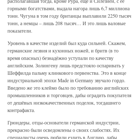
располагавшая тогда, кроме Рура, ещё и Силезией, с её
горными богатствами, выдала нагора лишь 6,7 миллиона
тонн. Чугуна в том году британцы выплавили 2250 тысяч
тонн, а немцы – лишь 208 тысяч… И это лишь валовые
показатели.
Уровень в качестве изделий был куда сильней. Скажем,
германские лезвия и кухонных ножей, и бритв (в то
время опасных) безнадёжно уступали по качеству
английским. Золингену лишь предстояло оспаривать у
Шеффилда пальму клинкового первенства. Это в конце
индустриальной эпохи Made in Germany звучало гордо.
Введено же это клеймо было по требованию английских
промышленников и торговцев, дабы оградить покупателя
от дешёвых низкокачественных поделок, тогдашнего
контрафакта.
Грюндеры, отцы-основатели германской индустрии,
прекрасно были осведомлены о своих слабостях. Их
специалисты очень любили ездить в Англию, дабы