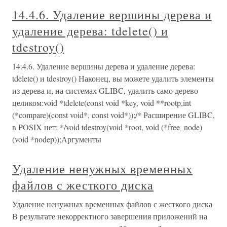
14.4.6. Удаление вершины дерева и
удаление дерева: tdelete() и
tdestroy()
14.4.6. Удаление вершины дерева и удаление дерева:
tdelete() и tdestroy() Наконец, вы можете удалить элементы
из дерева и, на системах GLIBC, удалить само дерево
целиком:void *tdelete(const void *key, void **rootp,int
(*compare)(const void*, const void*));/* Расширение GLIBC,
в POSIX нет: */void tdestroy(void *root, void (*free_node)
(void *nodep));Аргументы
Удаление ненужных временных
файлов с жесткого диска
Удаление ненужных временных файлов с жесткого диска
В результате некорректного завершения приложений на