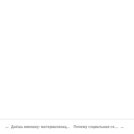
←
→
Даёшь киношку: материализация магнитных вихрей-скирмионов может пригодиться при переходе на видеоформат 4К Михаил Ваннах
Почему социальная сеть Google+ лучше, чем Facebook: восемь очевидных преимуществ Олег Нечай