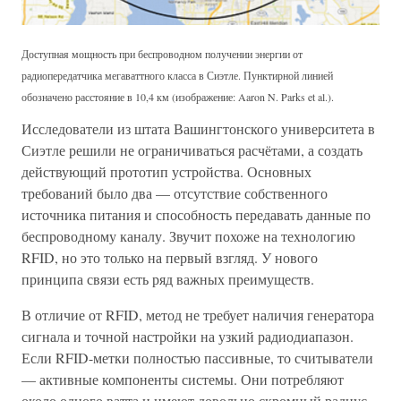
Доступная мощность при беспроводном получении энергии от
радиопередатчика мегаваттного класса в Сиэтле. Пунктирной линией
обозначено расстояние в 10,4 км (изображение: Aaron N. Parks et al.).
Исследователи из штата Вашингтонского университета в
Сиэтле решили не ограничиваться расчётами, а создать
действующий прототип устройства. Основных
требований было два — отсутствие собственного
источника питания и способность передавать данные по
беспроводному каналу. Звучит похоже на технологию
RFID, но это только на первый взгляд. У нового
принципа связи есть ряд важных преимуществ.
В отличие от RFID, метод не требует наличия генератора
сигнала и точной настройки на узкий радиодиапазон.
Если RFID-метки полностью пассивные, то считыватели
— активные компоненты системы. Они потребляют
около одного ватта и имеют довольно скромный радиус