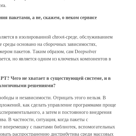
ra.
ния пакетами, а не, скажем, о неком сервисе
вляется в изолированной chroot-среде, обслуживанием
е среды основано на сборочных зависимостях,
ером пакетов. Таким образом, сам Deepsolver
ется, но является одним из ключевых компонентов в
APT? Чего не хватает в существующей системе, и в
аналогичными решениями?
вободы и независимости. Отрицать этого нельзя. В
едложений, как сделать управление программами проще
кспериментального, а затем и постоянного внедрения
а. В частности, ситуация, когда пакеты с
т вперемешку с пакетами библиотек, вспомогательных
вовать распространению дистрибутива среди массовых