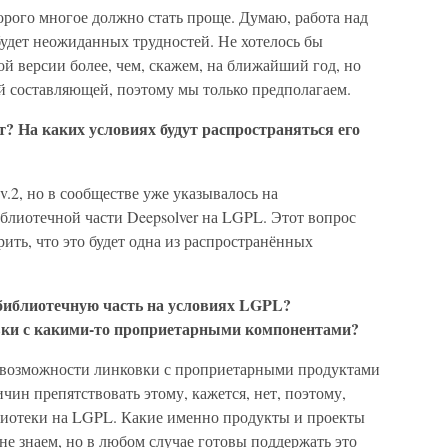
орого многое должно стать проще. Думаю, работа над
 будет неожиданных трудностей. Не хотелось бы
ой версии более, чем, скажем, на ближайший год, но
ой составляющей, поэтому мы только предполагаем.
т? На каких условиях будут распространяться его
v.2, но в сообществе уже указывалось на
блиотечной части Deepsolver на LGPL. Этот вопрос
ить, что это будет одна из распространённых
 библиотечную часть на условиях LGPL?
вки с какими-то проприетарными компонентами?
 о возможности линковки с проприетарными продуктами
чин препятствовать этому, кажется, нет, поэтому,
лиотеки на LGPL. Какие именно продукты и проекты
е знаем, но в любом случае готовы поддержать это