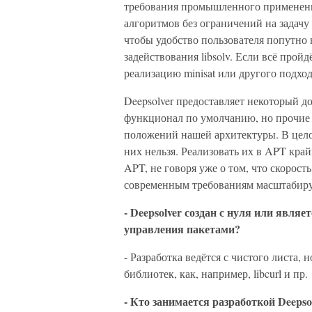
требования промышленного применен
алгоритмов без ограничений на задачу 
чтобы удобство пользователя попутно н
задействования libsolv. Если всё про
реализацию minisat или другого подхо
Deepsolver предоставляет некоторый
функционал по умолчанию, но прочие 
положений нашей архитектуры. В цело
них нельзя. Реализовать их в APT кра
APT, не говоря уже о том, что скорос
современным требованиям масштабиру
- Deepsolver создан с нуля или явля
управления пакетами?
- Разработка ведётся с чистого листа,
библиотек, как, например, libcurl и пр.
- Кто занимается разработкой Deeps