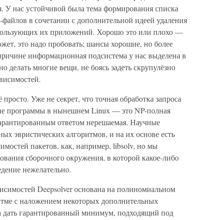
ся. У нас устойчивой была тема формирования списка
-файлов в сочетании с дополнительной идеей удаления
спользующих их приложений. Хорошо это или плохо —
может, это надо пробовать; шансы хорошие, но более
 причине информационная подсистема у нас выделена в
о делать многие вещи, не боясь задеть скрупулёзно
висимостей.
 просто. Уже не секрет, что точная обработка запроса
ние программы в нынешнем Linux — это NP-полная
с гарантированным ответом нерешаемая. Научные
ых эвристических алгоритмов, и на их основе есть
мостей пакетов, как, например, libsolv, но мы
рования сборочного окружения, в которой какое-либо
дение нежелательно.
висимостей Deepsolver основана на полиномиальном
тме с наложением некоторых дополнительных
на дать гарантированный минимум, подходящий под