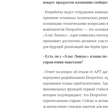
вокруг продуктов компании сообщес
- Разработку ведут сотрудники компан
принятие основных технических реше
основными техническими вопросами в 
компонентов Deepsolver — это основная
«Альт Линукс», идея появилась непос
принимает достаточно активное участи
для будущей реализаций мы берём прежд
- Есть ли у «Альт Линукс» планы по 
управления пакетами?
- Ответ на вопрос об отказе от APT да
неразумно разрабатывать Deepsolver, 
оцениваем только приблизительно. Зд
минимальных функций первой стабиль
которые подтверждают, что Deepsolver 
переписанным старым. Сейчас в актив
за вычисление списков пакетов для вн