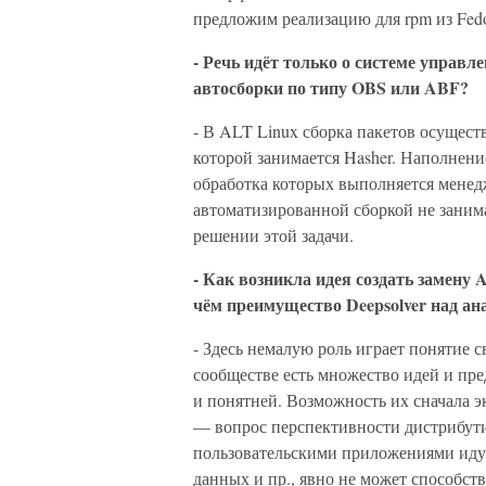
предложим реализацию для rpm из Fedo
- Речь идёт только о системе управле
автосборки по типу OBS или ABF?
- В ALT Linux сборка пакетов осущест
которой занимается Hasher. Наполнени
обработка которых выполняется менедж
автоматизированной сборкой не занима
решении этой задачи.
- Как возникла идея создать замену 
чём преимущество Deepsolver над 
- Здесь немалую роль играет понятие с
сообществе есть множество идей и пр
и понятней. Возможность их сначала э
— вопрос перспективности дистрибутив
пользовательскими приложениями иду
данных и пр., явно не может способст