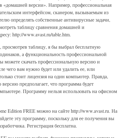
 в «домашней версии». Например, профессиональная
ательским интерфейсом, сканером, вызываемым из
телю определять собственные антивирусные задачи,
смотреть таблицу сравнения домашней и
у: http://www.avast.ru/table.htm.
, просмотрев таблицу, я бы выбрал бесплатную
 одинаков, а функциональность профессиональной
 вы можете скачать профессиональную версию и
сле чего вам нужно будет или удалить ее, или
только стоит лицензия на один компьютер. Правда,
 версию предполагает, что программа будет
омпьютере. Программу нельзя использовать на офисном
me Edition FREE можно на сайте http://www.avast.ru. На
айдете эту программу, поскольку для ее получения вы
азработчика. Регистрация бесплатна.
 FREE вы можете выбрать функции программы, которые