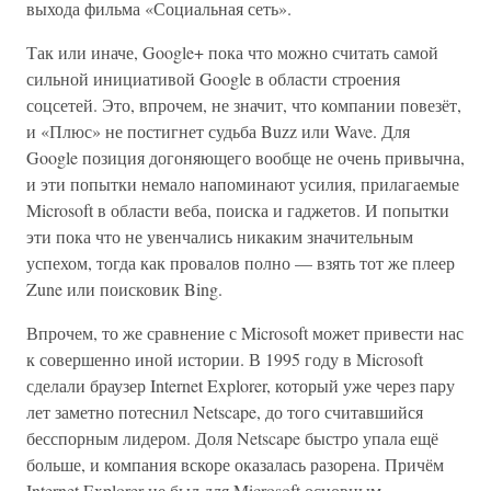
выхода фильма «Социальная сеть».
Так или иначе, Google+ пока что можно считать самой
сильной инициативой Google в области строения
соцсетей. Это, впрочем, не значит, что компании повезёт,
и «Плюс» не постигнет судьба Buzz или Wave. Для
Google позиция догоняющего вообще не очень привычна,
и эти попытки немало напоминают усилия, прилагаемые
Microsoft в области веба, поиска и гаджетов. И попытки
эти пока что не увенчались никаким значительным
успехом, тогда как провалов полно — взять тот же плеер
Zune или поисковик Bing.
Впрочем, то же сравнение с Microsoft может привести нас
к совершенно иной истории. В 1995 году в Microsoft
сделали браузер Internet Explorer, который уже через пару
лет заметно потеснил Netscape, до того считавшийся
бесспорным лидером. Доля Netscape быстро упала ещё
больше, и компания вскоре оказалась разорена. Причём
Internet Explorer не был для Microsoft основным