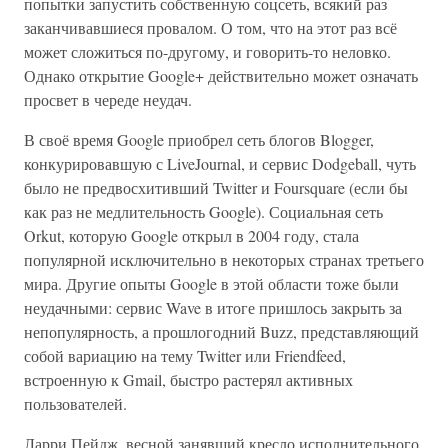
попытки запустить собственную соцсеть, всякий раз
заканчивавшиеся провалом. О том, что на этот раз всё
может сложиться по-другому, и говорить-то неловко.
Однако открытие Google+ действительно может означать
просвет в череде неудач.
В своё время Google приобрел сеть блогов Blogger,
конкурировавшую с LiveJournal, и сервис Dodgeball, чуть
было не предвосхитивший Twitter и Foursquare (если бы
как раз не медлительность Google). Социальная сеть
Orkut, которую Google открыл в 2004 году, стала
популярной исключительно в некоторых странах третьего
мира. Другие опыты Google в этой области тоже были
неудачными: сервис Wave в итоге пришлось закрыть за
непопулярность, а прошлогодний Buzz, представляющий
собой вариацию на тему Twitter или Friendfeed,
встроенную к Gmail, быстро растерял активных
пользователей.
Ларри Пейдж, весной занявший кресло исполнительного