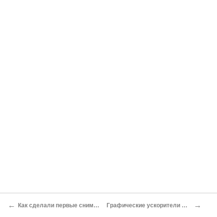
←
→
Как сделали первые снимки тёмной стороны Луны Евгений Лебеденко, Mobi.ru
Графические ускорители NVIDIA серии GeForce 500: какой выбрать Олег Нечай