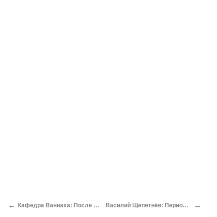
←
→
Кафедра Ваннаха: После Чёрной пятницы Опубликовано 05 декабря 2011 года
Василий Щепетнёв: Периодическая система Станиславского Василий Щепетнев