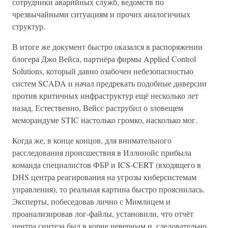
сотрудники аварийных служб, ведомств по
чрезвычайными ситуациям и прочих аналогичных
структур.
В итоге же документ быстро оказался в распоряжении
блогера Джо Вейса, партнёра фирмы Applied Control
Solutions, который давно озабочен небезопасностью
систем SCADA и начал предрекать подобные диверсии
против критичных инфраструктур ещё несколько лет
назад. Естественно, Вейсс раструбил о зловещем
меморандуме STIC настолько громко, насколько мог.
Когда же, в конце концов, для внимательного
расследования происшествия в Иллинойс прибыла
команда специалистов ФБР и ICS-CERT (входящего в
DHS центра реагирования на угрозы киберсистемам
управления), то реальная картина быстро прояснилась.
Эксперты, побеседовав лично с Мимлицем и
проанализировав лог-файлы, установили, что отчёт
центра синтеза был в корне неверным и, следовательно,