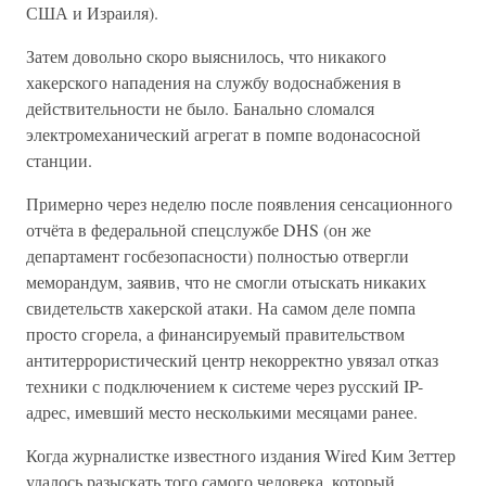
США и Израиля).
Затем довольно скоро выяснилось, что никакого
хакерского нападения на службу водоснабжения в
действительности не было. Банально сломался
электромеханический агрегат в помпе водонасосной
станции.
Примерно через неделю после появления сенсационного
отчёта в федеральной спецслужбе DHS (он же
департамент госбезопасности) полностью отвергли
меморандум, заявив, что не смогли отыскать никаких
свидетельств хакерской атаки. На самом деле помпа
просто сгорела, а финансируемый правительством
антитеррористический центр некорректно увязал отказ
техники с подключением к системе через русский IP-
адрес, имевший место несколькими месяцами ранее.
Когда журналистке известного издания Wired Ким Зеттер
удалось разыскать того самого человека, который