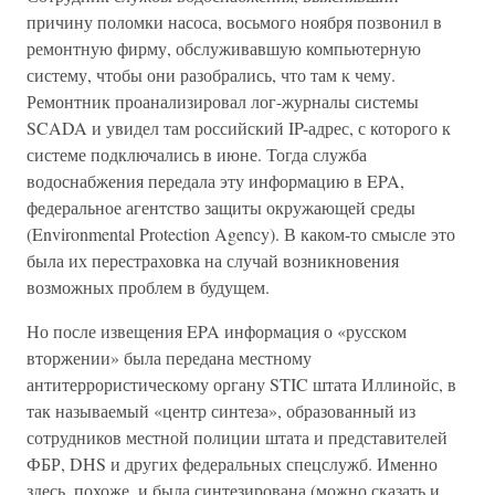
причину поломки насоса, восьмого ноября позвонил в
ремонтную фирму, обслуживавшую компьютерную
систему, чтобы они разобрались, что там к чему.
Ремонтник проанализировал лог-журналы системы
SCADA и увидел там российский IP-адрес, с которого к
системе подключались в июне. Тогда служба
водоснабжения передала эту информацию в EPA,
федеральное агентство защиты окружающей среды
(Environmental Protection Agency). В каком-то смысле это
была их перестраховка на случай возникновения
возможных проблем в будущем.
Но после извещения EPA информация о «русском
вторжении» была передана местному
антитеррористическому органу STIC штата Иллинойс, в
так называемый «центр синтеза», образованный из
сотрудников местной полиции штата и представителей
ФБР, DHS и других федеральных спецслужб. Именно
здесь, похоже, и была синтезирована (можно сказать и