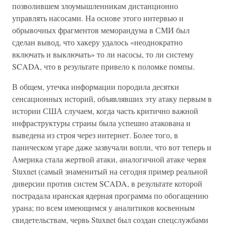
позволившем злоумышленникам дистанционно
управлять насосами. На основе этого интервью и
обрывочных фрагментов меморандума в СМИ был
сделан вывод, что хакеру удалось «неоднократно
включать и выключать» то ли насосы, то ли систему
SCADA, что в результате привело к поломке помпы.
В общем, утечка информации породила десятки
сенсационных историй, объявлявших эту атаку первым в
истории США случаем, когда часть критично важной
инфраструктуры страны была успешно атакована и
выведена из строя через интернет. Более того, в
паническом угаре даже зазвучали вопли, что вот теперь и
Америка стала жертвой атаки, аналогичной атаке червя
Stuxnet (самый знаменитый на сегодня пример реальной
диверсии против систем SCADA, в результате которой
пострадала иранская ядерная программа по обогащению
урана; по всем имеющимся у аналитиков косвенным
свидетельствам, червь Stuxnet был создан спецслужбами