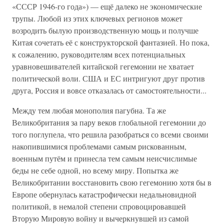
«СССР 1946-го года») — ещё далеко не экономические
трупы. Любой из этих ключевых регионов может
возродить былую производственную мощь и получше
Китая сочетать её с конструкторской фантазией. Но пока,
к сожалению, руководителям всех потенциальных
уравновешивателей китайской гегемонии не хватает
политической воли. США и ЕС интригуют друг против
друга, Россия и вовсе отказалась от самостоятельности...
Между тем любая монополия пагубна. Та же
Великобритания за пару веков глобальной гегемонии до
того поглупела, что решила разобраться со всеми своими
накопившимися проблемами самым рискованным,
военным путём и принесла тем самым неисчислимые
беды не себе одной, но всему миру. Попытка же
Великобритании восстановить свою гегемонию хотя бы в
Европе обернулась катастрофически недальновидной
политикой, в немалой степени спровоцировавшей
Вторую Мировую войну и вычеркнувшей из самой