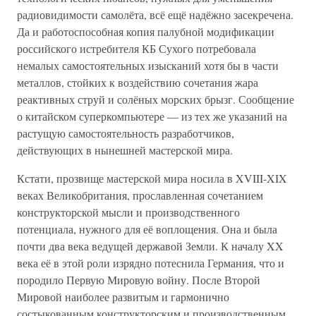
радиовидимости самолёта, всё ещё надёжно засекречена.
Да и работоспособная копия палубной модификации
российского истребителя КБ Сухого потребовала
немалых самостоятельных изысканий хотя бы в части
металлов, стойких к воздействию сочетания жара
реактивных струй и солёных морских брызг. Сообщение
о китайском суперкомпьютере — из тех же указаний на
растущую самостоятельность разработчиков,
действующих в нынешней мастерской мира.
Кстати, прозвище мастерской мира носила в XVIII-XIX
веках Великобритания, прославленная сочетанием
конструкторской мысли и производственного
потенциала, нужного для её воплощения. Она и была
почти два века ведущей державой Земли. К началу XX
века её в этой роли изрядно потеснила Германия, что и
породило Первую Мировую войну. После Второй
Мировой наиболее развитым и гармонично
состыкованным конструкторским и производственным