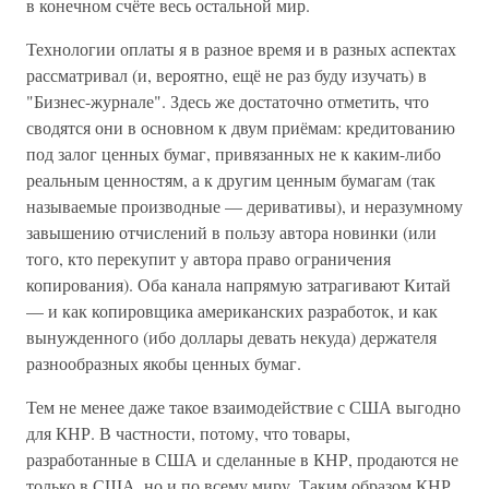
в конечном счёте весь остальной мир.
Технологии оплаты я в разное время и в разных аспектах
рассматривал (и, вероятно, ещё не раз буду изучать) в
"Бизнес-журнале". Здесь же достаточно отметить, что
сводятся они в основном к двум приёмам: кредитованию
под залог ценных бумаг, привязанных не к каким-либо
реальным ценностям, а к другим ценным бумагам (так
называемые производные — деривативы), и неразумному
завышению отчислений в пользу автора новинки (или
того, кто перекупит у автора право ограничения
копирования). Оба канала напрямую затрагивают Китай
— и как копировщика американских разработок, и как
вынужденного (ибо доллары девать некуда) держателя
разнообразных якобы ценных бумаг.
Тем не менее даже такое взаимодействие с США выгодно
для КНР. В частности, потому, что товары,
разработанные в США и сделанные в КНР, продаются не
только в США, но и по всему миру. Таким образом КНР