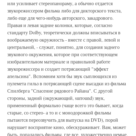
или усиливает стереопанораму, а обычно отдается
звукорежиссером фильма либо для дикторского текста,
либо еще для чего-нибудь авторского, закадрового.
Правая и левая задние колонки, которые, согласно
стандарту Dolby, теоретически должны вписываться в
воображаемую окружность - вместе с правой, левой и
центральной, - служат, понятно, для создания заднего
звукового окружения, которое при соответствующем
изобразительном материале и правильной работе
звукорежиссера и создает потрясающий "эффект
апельсина". Вспомним хотя бы звук сыплющихся из
пулемета гильз в потрясающей сцене высадки из фильма
Спилберга "Спасение рядового Райана". С другой
стороны, задний (окружающий, surround) звук,
примененный формально (чаще всего это бывает, когда
старые, со стерео- а то и с монодорожкой фильмы
пытаются переозвучить для выпуска на DVD), порой
нарушает восприятие кино, обескураживает. Вам, может
быть, попадались фильмы, где все, художественно немые,