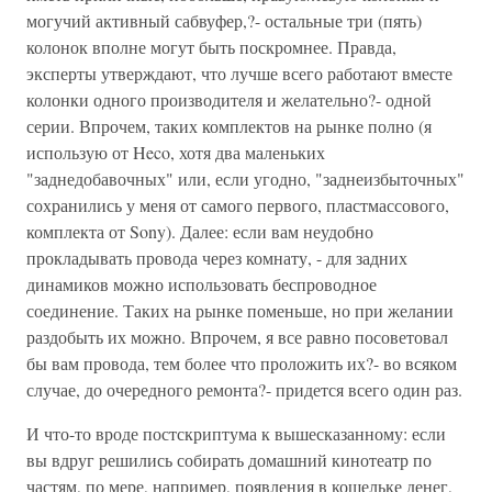
могучий активный сабвуфер,?- остальные три (пять)
колонок вполне могут быть поскромнее. Правда,
эксперты утверждают, что лучше всего работают вместе
колонки одного производителя и желательно?- одной
серии. Впрочем, таких комплектов на рынке полно (я
использую от Heco, хотя два маленьких
"заднедобавочных" или, если угодно, "заднеизбыточных"
сохранились у меня от самого первого, пластмассового,
комплекта от Sony). Далее: если вам неудобно
прокладывать провода через комнату, - для задних
динамиков можно использовать беспроводное
соединение. Таких на рынке поменьше, но при желании
раздобыть их можно. Впрочем, я все равно посоветовал
бы вам провода, тем более что проложить их?- во всяком
случае, до очередного ремонта?- придется всего один раз.
И что-то вроде постскриптума к вышесказанному: если
вы вдруг решились собирать домашний кинотеатр по
частям, по мере, например, появления в кошельке денег,