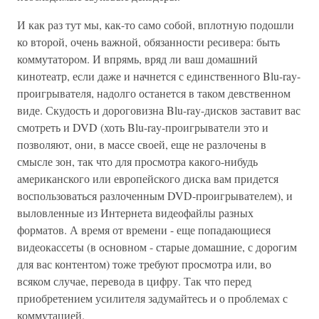
И как раз тут мы, как-то само собой, вплотную подошли
ко второй, очень важной, обязанности ресивера: быть
коммутатором. И впрямь, вряд ли ваш домашний
кинотеатр, если даже и начнется с единственного Blu-ray-
проигрывателя, надолго останется в таком девственном
виде. Скудость и дороговизна Blu-ray-дисков заставит вас
смотреть и DVD (хоть Blu-ray-проигрыватели это и
позволяют, они, в массе своей, еще не разлочены в
смысле зон, так что для просмотра какого-нибудь
американского или европейского диска вам придется
воспользоваться разлоченным DVD-проигрывателем), и
выловленные из Интернета видеофайлы разных
форматов. А время от времени - еще попадающиеся
видеокассеты (в основном - старые домашние, с дорогим
для вас контентом) тоже требуют просмотра или, во
всяком случае, перевода в цифру. Так что перед
приобретением усилителя задумайтесь и о проблемах с
коммутацией.