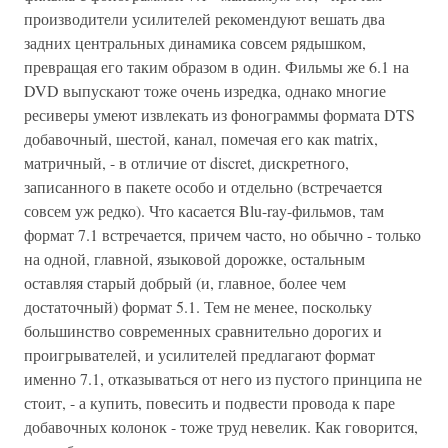
производители усилителей рекомендуют вешать два
задних центральных динамика совсем рядышком,
превращая его таким образом в один. Фильмы же 6.1 на
DVD выпускают тоже очень изредка, однако многие
ресиверы умеют извлекать из фонограммы формата DTS
добавочный, шестой, канал, помечая его как matrix,
матричный, - в отличие от discret, дискретного,
записанного в пакете особо и отдельно (встречается
совсем уж редко). Что касается Blu-ray-фильмов, там
формат 7.1 встречается, причем часто, но обычно - только
на одной, главной, языковой дорожке, остальным
оставляя старый добрый (и, главное, более чем
достаточный) формат 5.1. Тем не менее, поскольку
большинство современных сравнительно дорогих и
проигрывателей, и усилителей предлагают формат
именно 7.1, отказываться от него из пустого принципа не
стоит, - а купить, повесить и подвести провода к паре
добавочных колонок - тоже труд невелик. Как говорится,