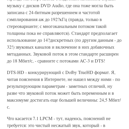
музыку с дисков DVD Audio, где она тоже могла быть
записана с 24-битным разрешением и частотой
сэмплирования аж до 192?кГц (правда, только в
стереоварианте; с многоканальным потоком такой
толщины пока не справляются). Стандарт предполагает
использование до 14?дискретных (по другим данным - до
32!) звуковых каналов и включение в них добавочных
метаданных. Звуковой поток в этом стандарте расширен
до 18 Мбит/с, - сравните с потоками AC-3 и DTS!
DTS-HD - конкурирующий с Dolby TrueHD формат. Я,
читая пояснения в Интернете, не нашел между ними - по
результирующим параметрам - заметных отличий, ну
разве что звуковой поток может быть переменным и в
максимуме достигать еще большей величины: 24,5 Мбит/
с.
Что касается 7.1 LPCM - тут, надеюсь, пояснений не
требуется: это чистый несжатый звук, который - в