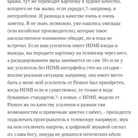
кражи, тут же переводит картинку в худшее качество,
которого не так жалко, если украдут,?- например, в
интерлейсное. И разница в качестве очень и очень
заметна. Я не знаю, возможно, уже нашлись умельцы
(или китайские производители), которые такое
насильственное понижение обходят, но я пока не
встречал. Если ваш усилитель имеет HDMI-входы и
выходы, вы передаете картинку на телевизор через него,
а раскодированием звука занимается он сам. Но если у
вас усилитель без HDMI-интерфейса (что на сегодня -
вполне реальная ситуация; например, она имеет место
быть у меня: мой усилитель от Pioneer был приобретен,
когда HDMI если и существовал, то только в виде
бумажных стандартов,?- а новые, с HDMI, модели от
Pioneer же по качеству усиления и разным там
возможностям и примочкам заметно слабее), - приходится
подключать проигрыватель к телевизору напрямую, звук
на нем отключать напрочь, а цифровой звуковой сигнал
из, слава богу, никуда не девшихся оптических и/или