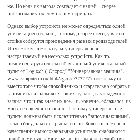
же. Но коль их выгода совпадает с нашей, - скорее
поблагодарим их, чем станем порицать.
Однако выбор устройств не может определяться одной
унификацией пультов, - потому, скорее всего, у вас на
стойке соберутся произведения разных производителей.
И тут может помочь пульт универсальный,
настраиваемый на несколько устройств. Как-то,
помнится, я ругательски обругал такой универсальный
пульт от Logitech ("Огород" "Универсальная машина",
www.computerra.ru/think/ogorod/323257), поскольку он,
вместо того чтобы спокойненько и старательно собрать и
запомнить сигналы всех ваших пультов, самонадеянно
заявил, что и так знает их все, - и, конечно, облажался: из
моих не нашел и половины. Поэтому универсальные
пульты должны быть исключительно "запоминающими",
- слава богу, таких на рынке полно. Более того, многие
качественные многоканальные усилители снабжаются
подобными пультами изначально. Главное неудобство