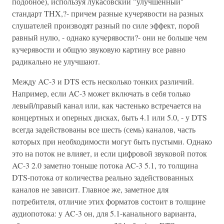
подобное), используя лукасовский "улучшенный"
стандарт THX,?- причем разные кучерявости на разных
слушателей производят разный по силе эффект, порой
равный нулю, - однако кучерявости?- они не больше чем
кучерявости и общую звуковую картину все равно
радикально не улучшают.
Между AC-3 и DTS есть несколько тонких различий.
Например, если AC-3 может включать в себя только
левый/правый канал или, как частенько встречается на
концертных и оперных дисках, быть 4.1 или 5.0, - у DTS
всегда задействованы все шесть (семь) каналов, часть
которых при необходимости могут быть пустыми. Однако
это на поток не влияет, и если цифровой звуковой поток
AC-3 2.0 заметно тоньше потока AC-3 5.1, то толщина
DTS-потока от количества реально задействованных
каналов не зависит. Главное же, заметное для
потребителя, отличие этих форматов состоит в толщине
аудиопотока: у AC-3 он, для 5.1-канального варианта,