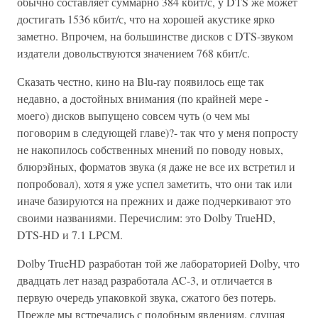
обычно составляет суммарно 384 кбит/с, у DTS же может
достигать 1536 кбит/с, что на хорошей акустике ярко
заметно. Впрочем, на большинстве дисков с DTS-звуком
издатели довольствуются значением 768 кбит/с.
Сказать честно, кино на Blu-ray появилось еще так
недавно, а достойных внимания (по крайней мере -
моего) дисков выпущено совсем чуть (о чем мы
поговорим в следующей главе)?- так что у меня попросту
не накопилось собственных мнений по поводу новых,
блюрэйных, форматов звука (я даже не все их встретил и
попробовал), хотя я уже успел заметить, что они так или
иначе базируются на прежних и даже подчеркивают это
своими названиями. Перечислим: это Dolby TrueHD,
DTS-HD и 7.1 LPCM.
Dolby TrueHD разработан той же лабораторией Dolby, что
двадцать лет назад разработала AC-3, и отличается в
первую очередь упаковкой звука, сжатого без потерь.
Прежде мы встречались с подобным явлениям, слушая