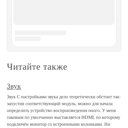
превращаются в электрические, обрабатываются, а затем
Звук
Звук Среди средств мультимедиа звук – явление особое.
Вроде кошки, которая ухитряется существовать сама по
себе наперекор всему. Текст и графика вроде бы неплохо
сдружились друг с другом и постоянно идут рука об
руку. Но при этом и часть своей самобытности потеряли
–
РЕДАКТИРУЕМ ЗВУК
РЕДАКТИРУЕМ ЗВУК Что надо уметь в первую очередь
для успешной работы с редактором? Уметь открыть файл,
извлечь звуковую дорожку аудио CD, записать голос или
любимую магнитофонную запись, вырезать и вставить
музыкальный фрагмент, записать свое творчество на