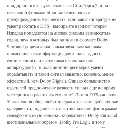
придирчивого к звуку режиссера Спилберга,?- и на
начальной фильмовой заставке выводится
предупреждение, что, дескать, если ваша аппаратура не
умеет работать с DTS - выбирайте вариант "стерео".
Изредка попадаются на дисках фильмы семидесятых
годов, звук в которых был записан в формате Dolby
Surround (к двум аналоговым звуковым каналам
примешивалась информация для канала заднего,
единственного, и вычленялась специальной
аппаратурой),?- и большинство ресиверов умеют
обрабатывать и такой сигнал (заметно, конечно, менее
эффектный, чем Dolby Digital). Однако большинство
издателей предпочитают развести сигнал еще во время
мастеринга и распихать его по AC-3- или DTS-каналам.
Усилители вообще любят предлагать всякие добавочные
кучерявости, подключая к шестиканальной фонограмме
седьмую-восьмую колонки, обрабатывая Dolby Surround
шестиканальным образом (Dolby Pro Logic и тому