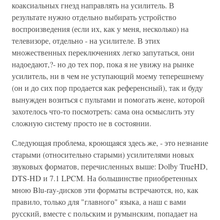
коаксиальных гнезд направлять на усилитель. В
результате нужно отдельно выбирать устройство
воспроизведения (если их, как у меня, несколько) на
телевизоре, отдельно - на усилителе. В этих
множественных переключениях легко запутаться, они
надоедают,?- но до тех пор, пока я не увижу на рынке
усилитель, ни в чем не уступающий моему теперешнему
(он и до сих пор продается как референсный), так и буду
вынужден возиться с пультами и помогать жене, которой
захотелось что-то посмотреть: сама она осмыслить эту
сложную систему просто не в состоянии.
Следующая проблема, кроющаяся здесь же, - это незнание
старыми (относительно старыми) усилителями новых
звуковых форматов, перечисленных выше: Dolby TrueHD,
DTS-HD и 7.1 LPCM. На большинстве приобретенных
мною Blu-ray-дисков эти форматы встречаются, но, как
правило, только для "главного" языка, а наш с вами
русский, вместе с польским и румынским, попадает на