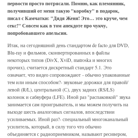
первости просто потрясали. Помню, как племянник,
получивший от меня такую "коробку" в подарок,
писал с Камчатки: "Дядя Женя! Это… это круче, чем
секс!" Совсем как в том анекдоте про чукчу,
попробовавшего апельсин.
Итак, на сегодняшний день стандартом de facto для DVD,
Blu-ray и фильмов, сконвертированных в файлы
некоторых типов (DivX, XviD, matroska и многих
прочих), считается дискретный стандарт 5.1. Это
означает, что видео сопровождают - обычно упакованные
тем или иным способом?- звуковые дорожки для правой/
левой (R/L), центральной (С), двух зад­них (RS/LS)
колонок и сабвуфера (LFE). Иной раз "распаковкой" звука
занимается сам проигрыватель, и мы можем получить на
выходе шесть аналоговых сигналов, впоследствии
усиливаемых. Иной раз?- специальный многоканальный
усилитель, который, в силу того что обычно
объединяется с радиоприемником, называют ресивером,