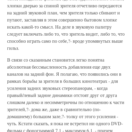
хлопки дверью за спиной зрителя отчетливо передаются
на задний звуковой план, чем зрителя только сбивают и
путают, заставляя в этом совершенно бытовом хлопке
искать какой-то смысл. На деле в звуковую палитру
следует включать либо то, что зритель видит, либо то, что
способно играть само по себе,?- вроде упомянутых выше
гильз.
В связи со сказанным становится легко понятна
абсолютная бессмысленность добавления еще двух
каналов на задний фон. Я полагаю, что появились они в
рамках борьбы за зрителя в больших кинотеатрах - для
усиления задних звуковых стереопанорам, - когда
правый/левый задние динамики отстоят друг от друга
слишком далеко и несимметричны по отношению к части
зрителей,?- дома же, даже в сравнительно (по-
домашнему) большом зале,?- толку от этого усиления -
чуть. Кстати сказать, я пока не встретил ни одного DVD-
фильма с фонограммой 7.1 - максимум 6.1, - причем