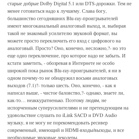
старые добрые Dolby Digital 5.1 или DTS-дорожки. Тем не
менее готовиться надо к лучшему. Слава богу,
большинство сегодняшних Blu-ray-проигрывателей
имеют многоканальный аналоговый выход, и, выбирая
такой не знакомый усилителю звуковой формат, вы
можете просто переключить его вход с цифрового на
аналоговый. Просто? Оно, конечно, несложно,?- но это
еще одно переключение, про которое надо не забыть. И
кстати заметить, - обозревая в Интернете не особо
широкий пока рынок Blu-ray-проигрывателей, я ни в
одном почему-то не обнаружил восьми аналоговых
выходов (7.1)?- только шесть. Оно, конечно, - как я
написал выше, - чистое баловство,?- однако, знаете ли,
как-то… неаккуратненько. Поэтому людям, не
испорченным суперусилителями и не претендующим на
удовольствие слушать по iLink SACD и DVD Audio
музыку, я не могу не порекомендовать ресивер
современный, имеющий и HDMI-входы/выходы, и все
необходимые звуковые декодеры.