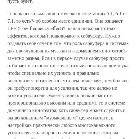
пусть будет.
Теперь несколько слов о точечке в сочетаниях 5.1, 6.1 и
7.1, то есть?- об особом месте единички. Она означает
LFE (Low-frequency effect)?- канал низкочастотных
эффектов, который подключают к сабвуферу. Нужно
отдавать себе отчет в том, что роль сабвуфера в системах
для прослушивания музыки и в домашнем кинотеатре?-
заметно разная. Если в первом случае сабвуфер просто
отбирает у колонок низкочастотные составляющие звука,
чтобы специально их усилить и правильно
воспроизвести (известно, что чем ниже звук, тем больше
он требует энергии для усиления, так что далеко не
всякий усилитель сумеет усилить низкие частоты
пропорционально высоким или средним), то в системе
домашнего кинотеатра, хоть сабвуфер может служить и
вышеназванным "музыкальным" целям (кстати, в
настройках практически любого многоканального
усилителя есть вопрос о величине колонок; если вы