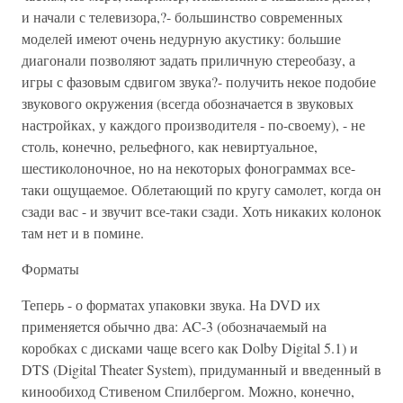
и начали с телевизора,?- большинство современных
моделей имеют очень недурную акустику: большие
диагонали позволяют задать приличную стереобазу, а
игры с фазовым сдвигом звука?- получить некое подобие
звукового окружения (всегда обозначается в звуковых
настройках, у каждого производителя - по-своему), - не
столь, конечно, рельефного, как невиртуальное,
шестиколоночное, но на некоторых фонограммах все-
таки ощущаемое. Облетающий по кругу самолет, когда он
сзади вас - и звучит все-таки сзади. Хоть никаких колонок
там нет и в помине.
Форматы
Теперь - о форматах упаковки звука. На DVD их
применяется обычно два: AC-3 (обозначаемый на
коробках с дисками чаще всего как Dolby Digital 5.1) и
DTS (Digital Theater System), придуманный и введенный в
кинообиход Стивеном Спилбергом. Можно, конечно,