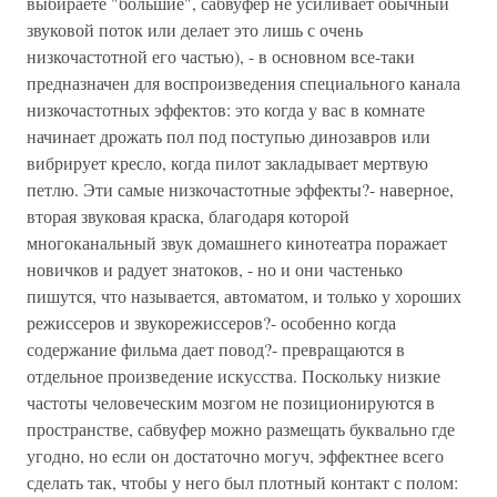
выбираете "большие", сабвуфер не усиливает обычный
звуковой поток или делает это лишь с очень
низкочастотной его частью), - в основном все-таки
предназначен для воспроизведения специального канала
низкочастотных эффектов: это когда у вас в комнате
начинает дрожать пол под поступью динозавров или
вибрирует кресло, когда пилот закладывает мертвую
петлю. Эти самые низкочастотные эффекты?- наверное,
вторая звуковая краска, благодаря которой
многоканальный звук домашнего кинотеатра поражает
новичков и радует знатоков, - но и они частенько
пишутся, что называется, автоматом, и только у хороших
режиссеров и звукорежиссеров?- особенно когда
содержание фильма дает повод?- превращаются в
отдельное произведение искусства. Поскольку низкие
частоты человеческим мозгом не позиционируются в
пространстве, сабвуфер можно размещать буквально где
угодно, но если он достаточно могуч, эффектнее всего
сделать так, чтобы у него был плотный контакт с полом: