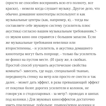
(просто не способен воспринять всю его полноту, все
краски), - нежели когда слушает музыку. Другое дело, что
обычно домашние кинотеатры используют и как
музыкальные центры (как, например, я), - тогда вы
составляете себе звуковую систему (усилитель плюс
акустика) согласно вашим музыкальным требованиям,?-
со звуком кино они справятся с большим запасом. Если
же музыкальные требования невелики или
второстепенны, - и усилитель, и акустика домашнего
кинотеатра могут быть попроще, - только бы усилитель
не фонил на пустом месте. (И сразу же, в скобках.
Простой способ улучшить акустические свойства
комнаты?- завесить, где надо, специальной тканью,
передвинуть стенку на метр или просто ее снести и так
далее, - может дать эффект, в разы превышающий эффект
от покупки более дорогих усилителя и колонок, не
говоря уж о стодолларовых - за метр?- проводах и шипах
под колонки.) Для звуковых киноэффектов достаточно
иметь приличные, побольше, правую/левую колонки и