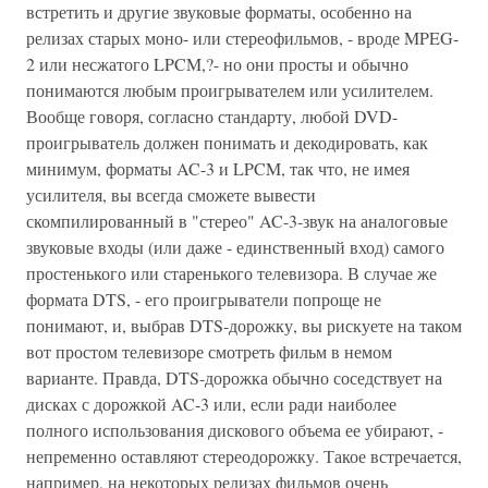
встретить и другие звуковые форматы, особенно на
релизах старых моно- или стереофильмов, - вроде MPEG-
2 или несжатого LPCM,?- но они просты и обычно
понимаются любым проигрывателем или усилителем.
Вообще говоря, согласно стандарту, любой DVD-
проигрыватель должен понимать и декодировать, как
минимум, форматы AC-3 и LPCM, так что, не имея
усилителя, вы всегда сможете вывести
скомпилированный в "стерео" AC-3-звук на аналоговые
звуковые входы (или даже - единственный вход) самого
простенького или старенького телевизора. В случае же
формата DTS, - его проигрыватели попроще не
понимают, и, выбрав DTS-дорожку, вы рискуете на таком
вот простом телевизоре смотреть фильм в немом
варианте. Правда, DTS-дорожка обычно соседствует на
дисках с дорожкой AC-3 или, если ради наиболее
полного использования дискового объема ее убирают, -
непременно оставляют стереодорожку. Такое встречается,
например, на некоторых релизах фильмов очень