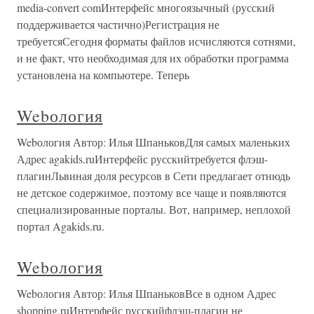
media-convert comИнтерфейс многоязычный (русский
поддерживается частично)Регистрация не
требуетсяСегодня форматы файлов исчисляются сотнями,
и не факт, что необходимая для их обработки программа
установлена на компьютере. Теперь
Webология
Webология Автор: Илья ШпаньковДля самых маленьких
Адрес agakids.ruИнтерфейс русскийтребуется флэш-
плагинЛьвиная доля ресурсов в Сети предлагает отнюдь
не детское содержимое, поэтому все чаще и появляются
специализированные порталы. Вот, например, неплохой
портал Agakids.ru.
Webология
Webология Автор: Илья ШпаньковВсе в одном Адрес
shopping.ruИнтерфейс русскийфлэш-плагин не