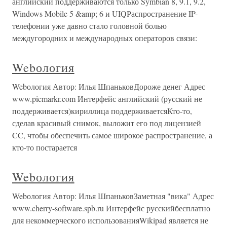
английский поддерживаются только Symbian 8, 9.1, 9.2,
Windows Mobile 5 &amp; 6 и UIQРаспространение IP-
телефонии уже давно стало головной болью
междугородних и международных операторов связи:
Webология
Webология Автор: Илья ШпаньковДороже денег Адрес
www.picmarkr.com Интерфейс английский (русский не
поддерживается)кириллица поддерживаетсяКто-то,
сделав красивый снимок, выложит его под лицензией
CC, чтобы обеспечить самое широкое распространение, а
кто-то постарается
Webология
Webология Автор: Илья ШпаньковЗаметная "вика" Адрес
www.cherry-software.spb.ru Интерфейс русскийбесплатно
для некоммерческого использованияWikipad является не