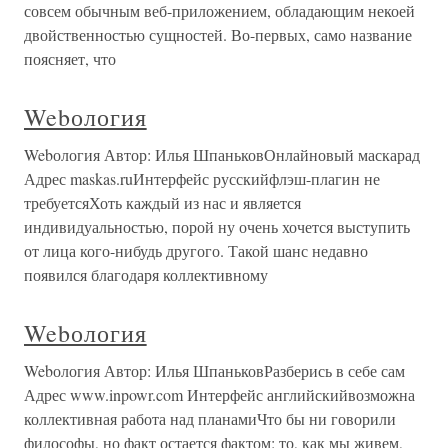
совсем обычным веб-приложением, обладающим некоей
двойственностью сущностей. Во-первых, само название
поясняет, что
Webология
Webология Автор: Илья ШпаньковОнлайновый маскарад
Адрес maskas.ruИнтерфейс русскийфлэш-плагин не
требуетсяХоть каждый из нас и является
индивидуальностью, порой ну очень хочется выступить
от лица кого-нибудь другого. Такой шанс недавно
появился благодаря коллективному
Webология
Webология Автор: Илья ШпаньковРазберись в себе сам
Адрес www.inpowr.com Интерфейс английскийвозможна
коллективная работа над планамиЧто бы ни говорили
философы, но факт остается фактом: то, как мы живем,