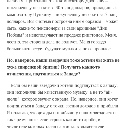
наличку. Приходишь ты к композитору Дробышу –
покупаешь у него хит за 30 тыщ долларов, приходишь к
композитору Пупкину – покупаешь у него хит за 5 тыщ
долларов. Вся система построена иным образом – может
быть, какие-то пенсионеры за свои архивные "Дни
Победы" и недополучают на продаже рингтонов. Меня,
честно, эта сторона дела не волнует. Меня гораздо
больше интересует будущее музыки, а не ее прошлое.
Но, наверное, наши звездочки тоже хотели бы жить не
хуже спирсневой бритни? Получать какие-то
отчисления, подтянуться к Западу?
– Если бы наши звездочки хотели подтянуться к Западу,
они исполняли бы качественную музыку, а не то "ай-
люли", которое звучит с экрана. Но, наверное, они хотят
подтянуться к Западу с точки зрения доходов и прибыли.
Я полагаю, что доходы и прибыли у наших звездочек и
так чрезмерные: если строить какие-то дроби, в
числителе которых талант артиста, в знаменателе –