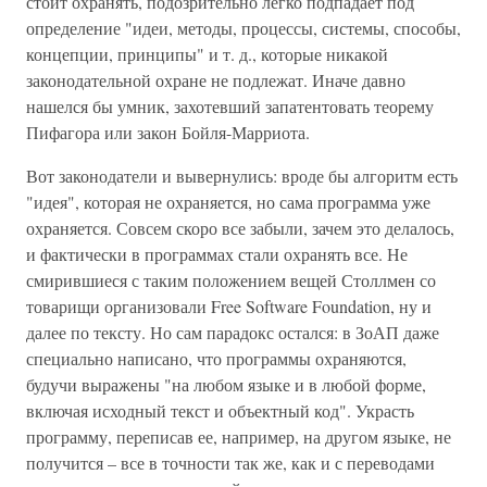
стоит охранять, подозрительно легко подпадает под
определение "идеи, методы, процессы, системы, способы,
концепции, принципы" и т. д., которые никакой
законодательной охране не подлежат. Иначе давно
нашелся бы умник, захотевший запатентовать теорему
Пифагора или закон Бойля-Марриота.
Вот законодатели и вывернулись: вроде бы алгоритм есть
"идея", которая не охраняется, но сама программа уже
охраняется. Совсем скоро все забыли, зачем это делалось,
и фактически в программах стали охранять все. Не
смирившиеся с таким положением вещей Столлмен со
товарищи организовали Free Software Foundation, ну и
далее по тексту. Но сам парадокс остался: в ЗоАП даже
специально написано, что программы охраняются,
будучи выражены "на любом языке и в любой форме,
включая исходный текст и объектный код". Украсть
программу, переписав ее, например, на другом языке, не
получится – все в точности так же, как и с переводами