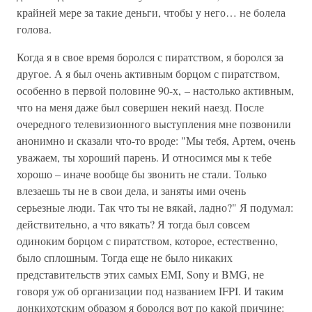
крайней мере за такие деньги, чтобы у него… не болела
голова.
Когда я в свое время боролся с пиратством, я боролся за
другое. А я был очень активным борцом с пиратством,
особенно в первой половине 90-х, – настолько активным,
что на меня даже был совершен некий наезд. После
очередного телевизионного выступления мне позвонили
анонимно и сказали что-то вроде: "Мы тебя, Артем, очень
уважаем, ты хороший парень. И относимся мы к тебе
хорошо – иначе вообще бы звонить не стали. Только
влезаешь ты не в свои дела, и заняты ими очень
серьезные люди. Так что ты не вякай, ладно?" Я подумал:
действительно, а что вякать? Я тогда был совсем
одиноким борцом с пиратством, которое, естественно,
было сплошным. Тогда еще не было никаких
представительств этих самых EMI, Sony и BMG, не
говоря уж об организации под названием IFPI. И таким
донкихотским образом я боролся вот по какой причине: