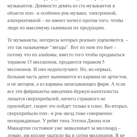
музыкантов. Девяносто девять из ста музыкантов в
области поп– и особенно рок-музыки, электронной,
альтернативной – не имеют ничего против того, чтобы
люди по максимуму скачивали их продукцию.
Те музыканты, интересы которых реально ущемляются, –
это так называемые "звезды". Вот по ним это бьет –
потому что их альбомы, вместо того чтобы продаваться
тиражом 15 миллионов, продаются тиражом 5
миллионов. И они недополучают. Но, во-первых,
большая часть денег вынимается из кармана не артистов,
и не авторов, а из кармана записывающих фирм. А если
все эти фабриканты-заводчики-буржуи-капиталисты
лишатся сверхприбылей, ничего страшного не
произойдет, скорее это пойдет только в плюс. Во-вторых,
сверхприбыли поп– и рок-звезд тоже совершенно
неоправданные. У ребят типа Элтона Джона или
Маккартни состояние уже зашкаливает за миллиард –
думаю, им вполне хватило бы и сотни миллионов. Я не