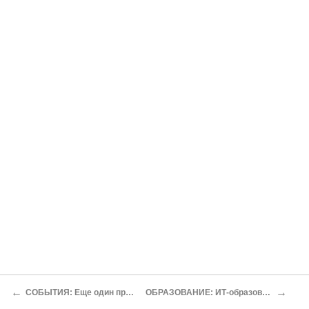
←
→
СОБЫТИЯ: Еще один природный ресурс России
ОБРАЗОВАНИЕ: ИТ-образование: академический угол