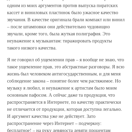
одним из моих аргументов против выпуска пиратских
кассет и виниловых пластинок было ужасное качество
звучания. В качестве оригинала брали компакт или винил
– после штамповки они действительно чудовищно
звучали, кроме того, была жуткая полиграфия. Это
неуважение к музыкантам: тиражировать продукты
такого низкого качества.
Я не говорил об ущемлении прав – я вообще не знаю, что
такое ущемление прав, это абстрактные разговоры. Я всю
жизнь был человеком антигосударственным, и для меня
соблюдение закона – понятие более чем растяжимое. Но
музыку я любил, и неуважение к артистам было моим
основным пафосом. А сейчас даже та продукция, что
распространяется в Интернете, по качеству практически
не отличается от продукции, которая доступна легально.
И аргумент качества уже не действует. Зато
распространение через Интернет – подчеркну:
бесплатное! – на руку девяноста девяти процентам