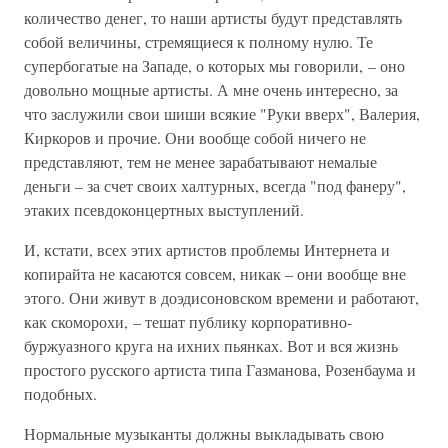
количество денег, то наши артисты будут представлять
собой величины, стремящиеся к полному нулю. Те
супербогатые на Западе, о которых мы говорили, – оно
довольно мощные артисты. А мне очень интересно, за
что заслужили свои шиши всякие "Руки вверх", Валерия,
Киркоров и прочие. Они вообще собой ничего не
представляют, тем не менее зарабатывают немалые
деньги – за счет своих халтурных, всегда "под фанеру",
этаких псевдоконцертных выступлений.
И, кстати, всех этих артистов проблемы Интернета и
копирайта не касаются совсем, никак – они вообще вне
этого. Они живут в доэдисоновском времени и работают,
как скоморохи, – тешат публику корпоративно-
буржуазного круга на ихних пьянках. Вот и вся жизнь
простого русского артиста типа Газманова, Розенбаума и
подобных.
Нормальные музыканты должны выкладывать свою