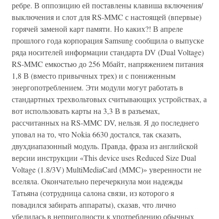
ребре. В оппозицию ей поставлены клавиша включения/
выключения и слот для RS-MMC с настоящей (впервые)
горячей заменой карт памяти. Но каких?! В апреле
прошлого года корпорация Samsung сообщила о выпуске
ряда носителей информации стандарта DV (Dual Voltage)
RS-MMC емкостью до 256 Мбайт, напряжением питания
1,8 В (вместо привычных трех) и с пониженным
энергопотреблением. Эти модули могут работать в
стандартных трехвольтовых считывающих устройствах, а
вот использовать карты на 3,3 В в разъемах,
рассчитанных на RS-MMC DV, нельзя. Я до последнего
уповал на то, что Nokia 6630 достался, так сказать,
двухдиапазонный модуль. Правда, фраза из английской
версии инструкции «This device uses Reduced Size Dual
Voltage (1.8/3V) MultiMediaCard (MMC)» уверенности не
вселяла. Окончательно перечеркнула мои надежды
Татьяна (сотрудница салона связи, из которого я
повадился забирать аппараты), сказав, что лично
убедилась в непригодности к употреблению обычных