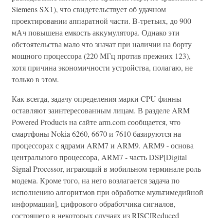
Siemens SX1), что свидетельствует об удачном
проектировании аппаратной части. В-третьих, до 900
мАч повышена емкость аккумулятора. Однако эти
обстоятельства мало что значат при наличии на борту
мощного процессора (220 МГц против прежних 123),
хотя причина экономичности устройства, полагаю, не
только в этом.
Как всегда, задачу определения марки CPU финны
оставляют заинтересованным лицам. В разделе ARM
Powered Products на сайте arm.com сообщается, что
смартфоны Nokia 6260, 6670 и 7610 базируются на
процессорах с ядрами ARM7 и ARM9. ARM9 - основа
центрального процессора, ARM7 - часть DSP[Digital
Signal Processor, играющий в мобильном терминале роль
модема. Кроме того, на него возлагается задача по
исполнению алгоритмов при обработке мультимедийной
информации], цифрового обработчика сигналов,
состоящего в некоторых случаях из RISC[Reduced