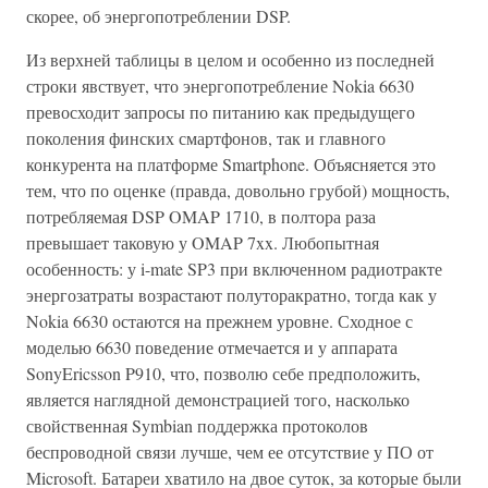
скорее, об энергопотреблении DSP.
Из верхней таблицы в целом и особенно из последней
строки явствует, что энергопотребление Nokia 6630
превосходит запросы по питанию как предыдущего
поколения финских смартфонов, так и главного
конкурента на платформе Smartphone. Объясняется это
тем, что по оценке (правда, довольно грубой) мощность,
потребляемая DSP OMAP 1710, в полтора раза
превышает таковую у OMAP 7xx. Любопытная
особенность: у i-mate SP3 при включенном радиотракте
энергозатраты возрастают полуторакратно, тогда как у
Nokia 6630 остаются на прежнем уровне. Сходное с
моделью 6630 поведение отмечается и у аппарата
SonyEricsson P910, что, позволю себе предположить,
является наглядной демонстрацией того, насколько
свойственная Symbian поддержка протоколов
беспроводной связи лучше, чем ее отсутствие у ПО от
Microsoft. Батареи хватило на двое суток, за которые были