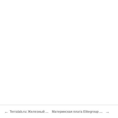
←
→
Terralab.ru: Железный поток
Mатеринская плата Elitegroup 915G-A