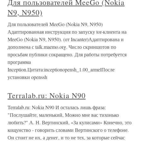
Для пользователей MeeGo (Nokia
N9, N950)
Для пользователей MeeGo (Nokia N9, N950)
Адаптированная инструкция по запуску tor-клиента на
MeeGo (Nokia N9, N950). (от Incanter)Адаптирована и
дополнена с talk.maemo.org. Число скриншотов по
просьбам публики сокращено. Для работы потребуется
программа
Inception.Цитата:inceptionopensh_1.00_armelПосле
установки openssh
Terralab.ru: Nokia N90
Terralab.ru: Nokia N90 И осталась лишь фраза:
"Послушайте, маленький, Можно мне вас тихонько
любить?" А. Н. Вертинский, «За кулисами» Конечно, это
кощунство - говорить словами Вертинского о телефоне.
Он стоит не их, а денег, и то не тех, за которые сейчас