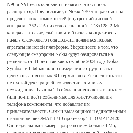
N90 и N91 (есть основания полагать, что список
расширится). Предполагаю, в Nokia N90 чип работает на
пределе своих возможностей (внутренний дисплей
аппарата - 352х416 пикселов, внешний - 128х128, 2-Мп
камера с автофокусом), так что ближе к концу этого -
началу следующего года должны появиться первые
агрегаты на новой платформе. Уверенности в том, что
следующие смартфоны Nokia будут базироваться на
решениях от TI, нет, так как в октябре 2004 года Nokia,
Symbian и Intel заявили о намерении сотрудничать в
целях создания новых 3G-терминалов. Если считать это
не пустой декларацией, то известие во многом
неожиданное. В чипы TI сейчас принято встраивать все
(или почти все) необходимые для конструирования
телефона компоненты, что добавляет им
привлекательности. Самый выдающийся и единственный
стоящий выше OMAP 1710 процессор TI - OMAP 2420.
Он поддерживает камеры разрешением больше 4 Мп,
располагает ускорителем двух- и трехмерной графики,