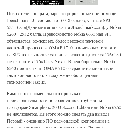
Показатели аппарата, зарегистрированные при помощи
Jbenchmark 1.0, составляют 6018 баллов, у i-mate SP3 -
5351 балл[Данные взяты с сайта JBenchmark.com], у Nokia
6260 - 2532 балла. Превосходство Nokia 6630 над SP3
объясняется, во-первых, более высокой тактовой
частотой процессора OMAP 1710, а во-вторых, тем, что
на SP3 тест выполнялся при разрешении дисплея 176х180
точек против 176х144 у Nokia. В недоборе очков Nokia
6260 повинен чип OMAP 710 со сравнительно низкой
тактовой частотой, к тому же не обогащенный
технологией Jazelle.
Какого-то феноменального прорыва в
производительности по сравнению с трубкой на
платформе Smartphone 2003 Second Edition или Nokia 6260
не наблюдается. Из этого можно сделать два вывода.
Первый - очевидно ПО редмондской корпорации не
столь медлительно, как принято считать. Второй -