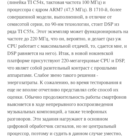
(линейка TI C54x, тактовая частота 100 МГц) и
процессора с ядром ARM7 (47,5 МГц). В 1710-й, более
совершенной модели, выполненной, в отличие от
семисотой серии, по 90-нм технологии, стоит DSP из
ряда TI C55x. Этот экземпляр может функционировать на
частоте до 220 МГц, что он, вероятно, и делает (раз уж
CPU работает с максимальной отдачей, то, сдается мне, и
DSP равняется на него). Итак, в новой нокиевской
платформе присутствуют 220-мегагерцовые CPU и DSP,
что являет собой разительный контраст с прошлыми
аппаратами. Слабое звено такого решения -
энергозатраты. К сожалению, во время тестирования я
еще не вполне отчетливо представлял себе способ их
оценки. Обычно продолжительность работы смартфонов
выясняется в ходе непрерывного воспроизведения
музыкальных композиций, а также телефонных
разговоров. Эти задания нагружают в основном
цифровой обработчик сигналов, но не центральный
процессор, поэтому и судить в данном случае уместно,