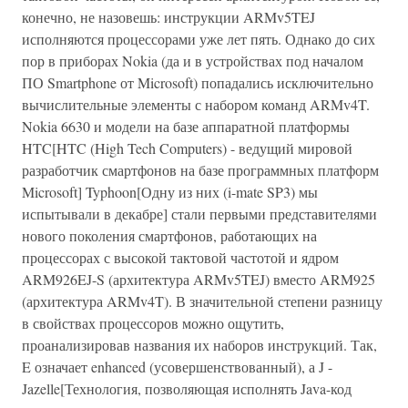
конечно, не назовешь: инструкции ARMv5TEJ
исполняются процессорами уже лет пять. Однако до сих
пор в приборах Nokia (да и в устройствах под началом
ПО Smartphone от Microsoft) попадались исключительно
вычислительные элементы с набором команд ARMv4T.
Nokia 6630 и модели на базе аппаратной платформы
HTC[HTC (High Tech Computers) - ведущий мировой
разработчик смартфонов на базе программных платформ
Microsoft] Typhoon[Одну из них (i-mate SP3) мы
испытывали в декабре] стали первыми представителями
нового поколения смартфонов, работающих на
процессорах с высокой тактовой частотой и ядром
ARM926EJ-S (архитектура ARMv5TEJ) вместо ARM925
(архитектура ARMv4T). В значительной степени разницу
в свойствах процессоров можно ощутить,
проанализировав названия их наборов инструкций. Так,
E означает enhanced (усовершенствованный), а J -
Jazelle[Технология, позволяющая исполнять Java-код