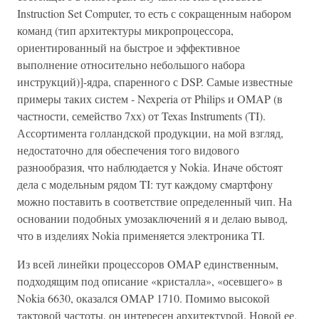
Instruction Set Computer, то есть с сокращенным набором
команд (тип архитектуры микропроцессора,
ориентированный на быстрое и эффективное
выполнение относительно небольшого набора
инструкций)]-ядра, спаренного с DSP. Самые известные
примеры таких систем - Nexperia от Philips и OMAP (в
частности, семейство 7хх) от Texas Instruments (TI).
Ассортимента голландской продукции, на мой взгляд,
недостаточно для обеспечения того видового
разнообразия, что наблюдается у Nokia. Иначе обстоят
дела с модельным рядом TI: тут каждому смартфону
можно поставить в соответствие определенный чип. На
основании подобных умозаключений я и делаю вывод,
что в изделиях Nokia применяется электроника TI.
Из всей линейки процессоров OMAP единственным,
подходящим под описание «кристалла», «осевшего» в
Nokia 6630, оказался OMAP 1710. Помимо высокой
тактовой частоты, он интересен архитектурой. Новой ее,