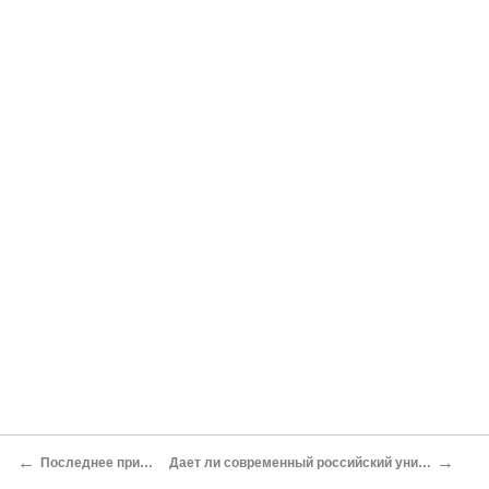
←
→
Последнее прибежище атеиста
Дает ли современный российский университет современные знания?