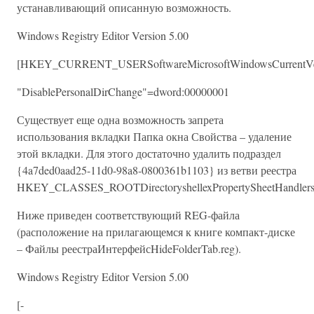
устанавливающий описанную возможность.
Windows Registry Editor Version 5.00
[HKEY_CURRENT_USERSoftwareMicrosoftWindowsCurrentVersi
"DisablePersonalDirChange"=dword:00000001
Существует еще одна возможность запрета
использования вкладки Папка окна Свойства – удаление
этой вкладки. Для этого достаточно удалить подраздел
{4a7ded0aad25-11d0-98a8-0800361b1103} из ветви реестра
HKEY_CLASSES_ROOTDirectoryshellexPropertySheetHandlers
Ниже приведен соответствующий REG-файла
(расположение на прилагающемся к книге компакт-диске
– Файлы реестраИнтерфейсHideFolderTab.reg).
Windows Registry Editor Version 5.00
[-