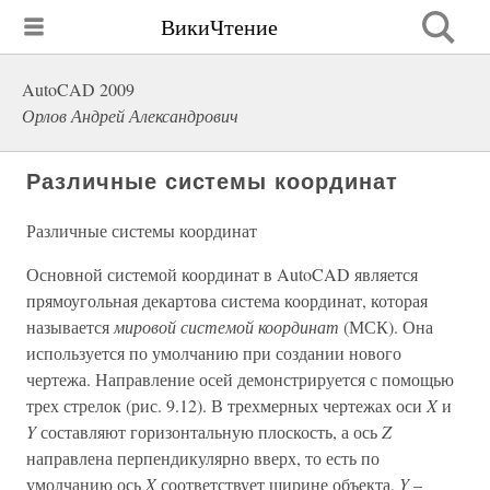
ВикиЧтение
AutoCAD 2009
Орлов Андрей Александрович
Различные системы координат
Различные системы координат
Основной системой координат в AutoCAD является
прямоугольная декартова система координат, которая
называется
мировой системой координат
(МСК). Она
используется по умолчанию при создании нового
чертежа. Направление осей демонстрируется с помощью
трех стрелок (рис. 9.12). В трехмерных чертежах оси
X
и
Y
составляют горизонтальную плоскость, а ось
Z
направлена перпендикулярно вверх, то есть по
умолчанию ось
X
соответствует ширине объекта,
Y
–