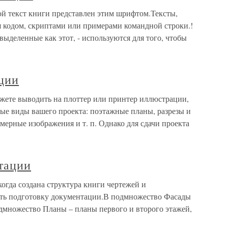
й текст книги представлен этим шрифтом.Тексты,
 кодом, скриптами или примерами командной строки.!
деленные как этот, - используются для того, чтобы
ции
ете выводить на плоттер или принтер иллюстрации,
ые виды вашего проекта: поэтажные планы, разрезы и
мерные изображения и т. п. Однако для сдачи проекта
тации
огда создана структура книги чертежей и
ть подготовку документации.В подмножество Фасады
одмножество Планы – планы первого и второго этажей,