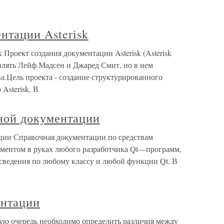
нтации Asterisk
 Проект создания документации Asterisk (Asterisk
твлять Лейф Мадсен и Джаред Смит, но в нем
а.Цель проекта - создание структурированного
Asterisk. В
ной документации
ции Справочная документации по средствам
ументом в руках любого разработчика Qt—программ,
 сведения по любому классу и любой функции Qt. В
ентации
ую очередь необходимо определить различия между