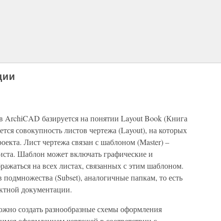
ции
 ArchiCAD базируется на понятии Layout Book (Книга
тся совокупность листов чертежа (Layout), на которых
оекта. Лист чертежа связан с шаблоном (Master) –
иста. Шаблон может включать графические и
ражаться на всех листах, связанных с этим шаблоном.
подмножества (Subset), аналогичные папкам, то есть
ектной документации.
можно создать разнообразные схемы оформления
имся оформлением чертежей в соответствии с