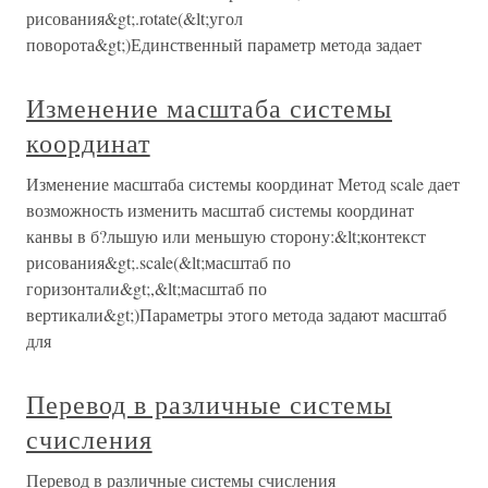
рисования&gt;.rotate(&lt;угол
поворота&gt;)Единственный параметр метода задает
Изменение масштаба системы
координат
Изменение масштаба системы координат Метод scale дает
возможность изменить масштаб системы координат
канвы в б?льшую или меньшую сторону:&lt;контекст
рисования&gt;.scale(&lt;масштаб по
горизонтали&gt;,&lt;масштаб по
вертикали&gt;)Параметры этого метода задают масштаб
для
Перевод в различные системы
счисления
Перевод в различные системы счисления