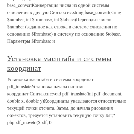
base_convertКонвертация числа из одной системы
счисления в другую.Синтаксис:string base_convert(string
$number, int $frombase, int $tobase)Переводит число
$number (заданное как строка в системе счисления по
основанию $frombase) в систему по основанию $tobase.
Параметры $frombase и
Установка масштаба и системы
координат
Установка масштаба и системы координат
pdf_translateУстановка начала системы
координат.Синтаксис:void pdf_translate(int pdf_document,
double x, double y)Координаты указываются относительно
текущей точки отсчета. Затем, до начала рисования
объектов, требуется установить текущую точку.&lt;?
phppdf_moveto($pdf, 0,