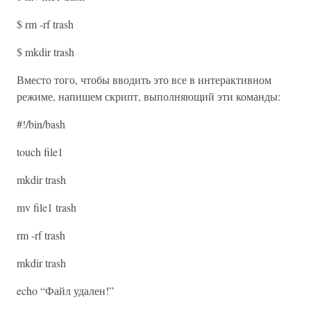
$ rm -rf trash
$ mkdir trash
Вместо того, чтобы вводить это все в интерактивном
режиме, напишем скрипт, выполняющий эти команды:
#!/bin/bash
touch file1
mkdir trash
mv file1 trash
rm -rf trash
mkdir trash
echo “Файл удален!”