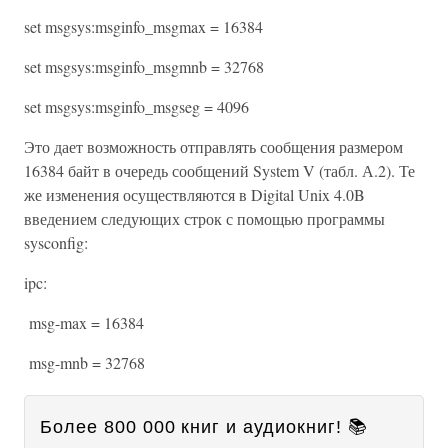
set msgsys:msginfo_msgmax = 16384
set msgsys:msginfo_msgmnb = 32768
set msgsys:msginfo_msgseg = 4096
Это дает возможность отправлять сообщения размером
16384 байт в очередь сообщений System V (табл. А.2). Те
же изменения осуществляются в Digital Unix 4.0B
введением следующих строк с помощью программы
sysconfig:
ipc:
msg-max = 16384
msg-mnb = 32768
Более 800 000 книг и аудиокниг! 📚