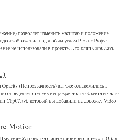
ижение) позволяет изменить масштаб и положение
 видеоизображение под любым углом.В окне Project
анее не использовали в проекте. Это клип Clip07.avi.
ь)
м Opacity (Непрозрачность) вы уже ознакомились в
тво определяет степень непрозрачности объекта и часто
п Clip07.avi, который вы добавили на дорожку Video
re Motion
. Введение Устройства с операционной системой iOS, в