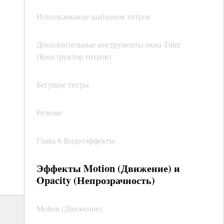
Использование шаблонов титров
Дополнительные инструменты окна Titler
(Конструктор титров)
Бегущие титры
Резюме
Глава 6 Видеоэффекты
Эффекты Motion (Движение) и
Opacity (Непрозрачность)
Motion (Движение)