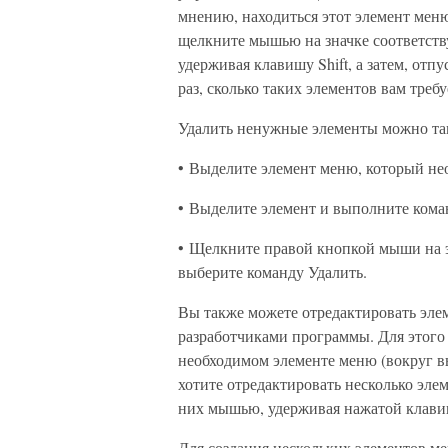
мнению, находиться этот элемент мен
щелкните мышью на значке соответств
удерживая клавишу Shift, а затем, отп
раз, сколько таких элементов вам требу
Удалить ненужные элементы можно та
• Выделите элемент меню, который нео
• Выделите элемент и выполните коман
• Щелкните правой кнопкой мыши на э
выберите команду Удалить.
Вы также можете отредактировать эле
разработчиками программы. Для этог
необходимом элементе меню (вокруг в
хотите отредактировать несколько эле
них мышью, удерживая нажатой клавиш
Для создания нескольких элементов м