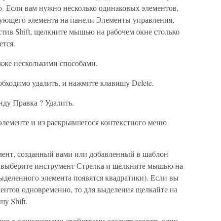
ю. Если вам нужно несколько одинаковых элементов,
ующего элемента на панели Элементы управления,
устив Shift, щелкните мышью на рабочем окне столько
ется.
кже несколькими способами.
бходимо удалить, и нажмите клавишу Delete.
ду Правка ? Удалить.
лементе и из раскрывшегося контекстного меню
мент, созданный вами или добавленный в шаблон
о выберите инструмент Стрелка и щелкните мышью на
ыделенного элемента появятся квадратики). Если вы
ментов одновременно, то для выделения щелкайте на
у Shift.
еню с одинаковыми свойствами следует создать один