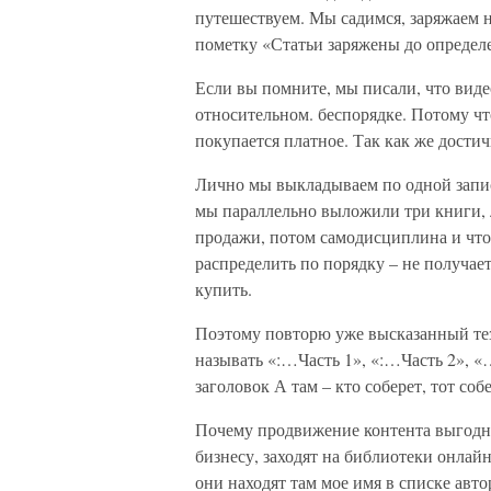
путешествуем. Мы садимся, заряжаем не
пометку «Статьи заряжены до определ
Если вы помните, мы писали, что вид
относительном. беспорядке. Потому чт
покупается платное. Так как же дости
Лично мы выкладываем по одной запис
мы параллельно выложили три книги, 
продажи, потом самодисциплина и что
распределить по порядку – не получае
купить.
Поэтому повторю уже высказанный тези
называть «:…Часть 1», «:…Часть 2», «
заголовок А там – кто соберет, тот собе
Почему продвижение контента выгодно
бизнесу, заходят на библиотеки онлай
они находят там мое имя в списке авто