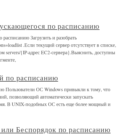
апускающегося по расписанию
о расписанию Загрузить и разобрать
ions=loadlist .Если текущий сервер отсутствует в списке,
ом servers/{IP-адрес EC2-сервера}.Выяснить, доступны
егменте,
ий по расписанию
ию Пользователи ОС Windows привыкли к тому, что
ний, позволяющий автоматически запускать
емя. В UNIX-подобных ОС есть еще более мощный и
 или Беспорядок по расписанию