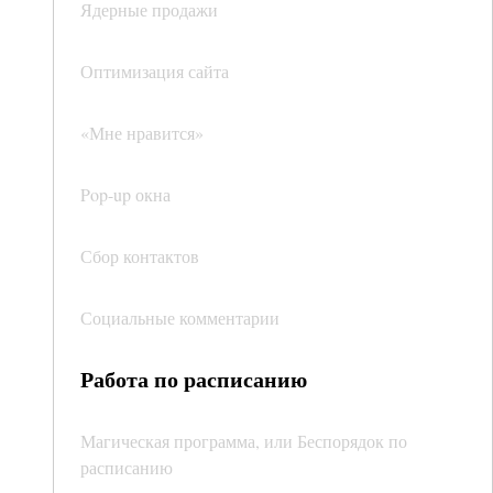
Ядерные продажи
Оптимизация сайта
«Мне нравится»
Pop-up окна
Сбор контактов
Социальные комментарии
Работа по расписанию
Магическая программа, или Беспорядок по
расписанию