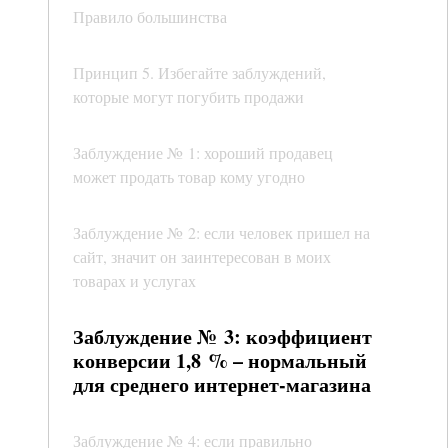
Правило большинства
Принцип 5. Избегайте заблуждений,
которые могут погубить продажи
Заблуждение № 1: хороший продавец
может продать товар кому угодно
Заблуждение № 2: если человек пришел на
сайт, значит он заинтересован в моих
товарах и услугах
Заблуждение № 3: коэффициент
конверсии 1,8 % – нормальный
для среднего интернет-магазина
Заблуждение № 4: если правильно