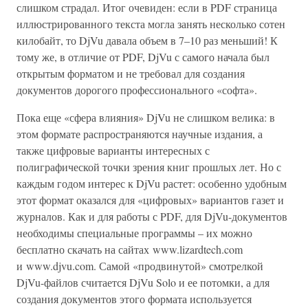
слишком страдал. Итог очевиден: если в PDF страница
иллюстрированного текста могла занять несколько сотен
килобайт, то DjVu давала объем в 7–10 раз меньший! К
тому же, в отличие от PDF, DjVu с самого начала был
открытым форматом и не требовал для создания
документов дорогого профессионального «софта».
Пока еще «сфера влияния» DjVu не слишком велика: в
этом формате распространяются научные издания, а
также цифровые варианты интересных с
полиграфической точки зрения книг прошлых лет. Но с
каждым годом интерес к DjVu растет: особенно удобным
этот формат оказался для «цифровых» вариантов газет и
журналов. Как и для работы с PDF, для DjVu-документов
необходимы специальные программы – их можно
бесплатно скачать на сайтах www.lizardtech.com
и www.djvu.com. Самой «продвинутой» смотрелкой
DjVu-файлов считается DjVu Solo и ее потомки, а для
создания документов этого формата используется