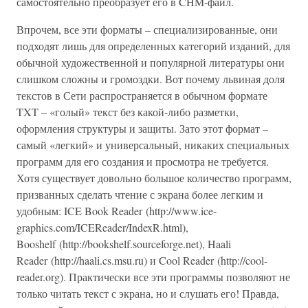
самостоятельно преобразует его в CHM-файл.
Впрочем, все эти форматы – специализированные, они
подходят лишь для определенных категорий изданий, для
обычной художественной и популярной литературы они
слишком сложны и громоздки. Вот почему львиная доля
текстов в Сети распространяется в обычном формате
TXT – «голый» текст без какой-либо разметки,
оформления структуры и защиты. Зато этот формат –
самый «легкий» и универсальный, никаких специальных
программ для его создания и просмотра не требуется.
Хотя существует довольно большое количество программ,
призванных сделать чтение с экрана более легким и
удобным: ICE Book Reader (http://www.ice-
graphics.com/ICEReader/IndexR.html),
Booshelf (http://bookshelf.sourceforge.net), Haali
Reader (http://haali.cs.msu.ru) и Cool Reader (http://cool-
reader.org). Практически все эти программы позволяют не
только читать текст с экрана, но и слушать его! Правда,