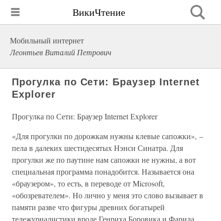
ВикиЧтение
Мобильный интернет
Леонтьев Виталий Петрович
Прогулка по Сети: Браузер Internet
Еxplorer
Прогулка по Сети: Браузер Internet Еxplorer
«Для прогулки по дорожкам нужны клевые сапожки», –
пела в далеких шестидесятых Нэнси Синатра. Для
прогулки же по паутине нам сапожки не нужны, а вот
специальная программа понадобится. Называется она
«браузером», то есть, в переводе от Microsoft,
«обозревателем». Но лично у меня это слово вызывает в
памяти разве что фигуры древних богатырей
тележурналистики вроде Генриха Боровика и Фарида