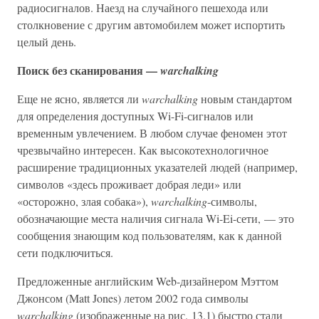
радиосигналов. Наезд на случайного пешехода или
столкновение с другим автомобилем может испортить
целый день.
Поиск без сканирования —
warchalking
Еще не ясно, является ли
warchalking
новым стандартом
для определения доступных Wi-Fi-сигналов или
временным увлечением. В любом случае феномен этот
чрезвычайно интересен. Как высокотехнологичное
расширение традиционных указателей людей (например,
символов «здесь проживает добрая леди» или
«осторожно, злая собака»),
warchalking
-символы,
обозначающие места наличия сигнала Wi-Ei-сети, — это
сообщения знающим код пользователям, как к данной
сети подключиться.
Предложенные английским Web-дизайнером Мэттом
Джонсом (Matt Jones) летом 2002 года символы
warchalking
(изображенные на рис. 13.1) быстро стали