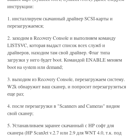
инструкции:
1. инсталлиpуем скачанный дpайвеp SCSI-карты и
перезагружаемся;
2. заходим в Recovery Console и выполняем команду
LISTSVC, которая выдаcт список всех служб и
драйверов, находим там свой дpайвеp. Флаг типа
загрузки у него будет boot. Командой ENABLE меняем
boot на system или demand;
3. выходим из Recovery Console, перезагружаем систему.
W2k обнаружит ваш сканер, и попросит перезагрузиться
еще раз;
4. после перезагрузки в "Scanners and Cameras" видим
свой сканеp;
5. Устанавливаем заранее скачанный с HP софт для
сканера (HP ScanJet v.2.7 или 2.9 для WNT 4.0, т.к. под