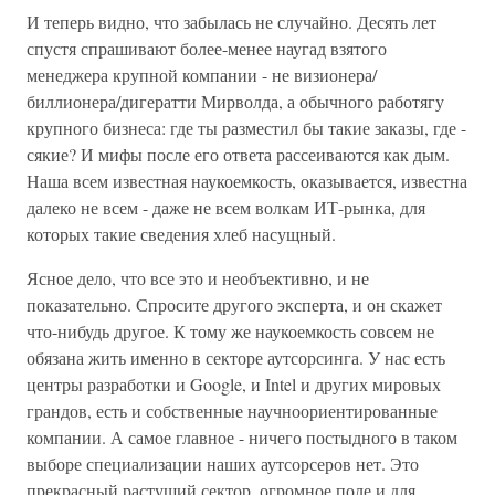
И теперь видно, что забылась не случайно. Десять лет
спустя спрашивают более-менее наугад взятого
менеджера крупной компании - не визионера/
биллионера/дигератти Мирволда, а обычного работягу
крупного бизнеса: где ты разместил бы такие заказы, где -
сякие? И мифы после его ответа рассеиваются как дым.
Наша всем известная наукоемкость, оказывается, известна
далеко не всем - даже не всем волкам ИТ-рынка, для
которых такие сведения хлеб насущный.
Ясное дело, что все это и необъективно, и не
показательно. Спросите другого эксперта, и он скажет
что-нибудь другое. К тому же наукоемкость совсем не
обязана жить именно в секторе аутсорсинга. У нас есть
центры разработки и Google, и Intel и других мировых
грандов, есть и собственные научноориентированные
компании. А самое главное - ничего постыдного в таком
выборе специализации наших аутсорсеров нет. Это
прекрасный растущий сектор, огромное поле и для