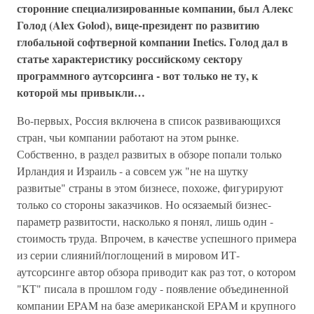
сторонние специализированные компании, был Алекс
Голод (Alex Golod), вице-президент по развитию
глобальной софтверной компании Inetics. Голод дал в
статье характеристику российскому сектору
программного аутсорсинга - вот только не ту, к
которой мы привыкли…
Во-первых, Россия включена в список развивающихся
стран, чьи компании работают на этом рынке.
Собственно, в раздел развитых в обзоре попали только
Ирландия и Израиль - а совсем уж "не на шутку
развитые" страны в этом бизнесе, похоже, фигурируют
только со стороны заказчиков. Но осязаемый бизнес-
параметр развитости, насколько я понял, лишь один -
стоимость труда. Впрочем, в качестве успешного примера
из серии слияний/поглощений в мировом ИТ-
аутсорсинге автор обзора приводит как раз тот, о котором
"КТ" писала в прошлом году - появление объединенной
компании EPAM на базе американской EPAM и крупного