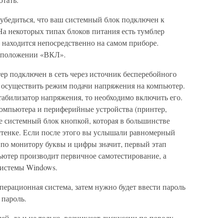
убедиться, что ваш системный блок подключен к
На некоторых типах блоков питания есть тумблер
находится непосредственно на самом приборе.
в положении «ВКЛ».
ер подключен в сеть через источник бесперебойного
о осуществить режим подачи напряжения на компьютер.
абилизатор напряжения, то необходимо включить его.
омпьютера и периферийные устройства (принтер,
е системный блок кнопкой, которая в большинстве
стенке. Если после этого вы услышали равномерный
по монитору буквы и цифры значит, первый этап
ютер производит первичное самотестирование, а
системы Windows.
операционная система, затем нужно будет ввести пароль
 пароль.
й, да и не только, возникают дискуссии по поводу