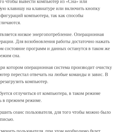
го чтобы вывести компьютер из «Сна» или
бую клавишу на клавиатуре или включить кнопку
нфигураций компьютера, так как способы
тличаются.
твляется низкое энергопотребление. Операционная
ерации. Для возобновления работы достаточно нажать
м состояние программ и данных останутся в таком же
режим сна.
при котором операционная система производит очистку
тер перестал отвечать на любые команды и завис. В
ерезагрузить компьютер.
буется отлучиться от компьютера, в таком режиме
ь в прежнем режиме.
ршить сеанс пользователя, для того чтобы можно было
аписью.
менить пользователя, при этом необходимо будет