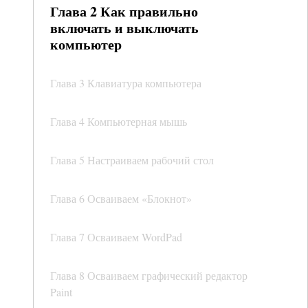
Глава 2 Как правильно
включать и выключать
компьютер
Глава 3 Клавиатура компьютера
Глава 4 Компьютерная мышь
Глава 5 Настраиваем рабочий стол
Глава 6 Осваиваем «Блокнот»
Глава 7 Осваиваем WordPad
Глава 8 Осваиваем графический редактор
Paint