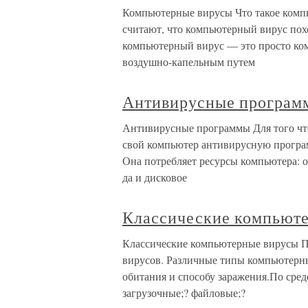
Компьютерные вирусы Что такое компь
считают, что компьютерный вирус похо
компьютерный вирус — это просто ком
воздушно-капельным путем
Антивирусные програм
Антивирусные программы Для того что
свой компьютер антивирусную програм
Она потребляет ресурсы компьютера: о
да и дисковое
Классические компьют
Классические компьютерные вирусы П
вирусов. Различные типы компьютерны
обитания и способу заражения.По сре
загрузочные;? файловые;?