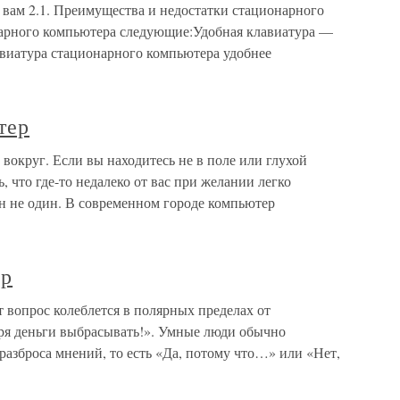
 вам 2.1. Преимущества и недостатки стационарного
арного компьютера следующие:Удобная клавиатура —
лавиатура стационарного компьютера удобнее
тер
вокруг. Если вы находитесь не в поле или глухой
, что где-то недалеко от вас при желании легко
он не один. В современном городе компьютер
ер
 вопрос колеблется в полярных пределах от
ря деньги выбрасывать!». Умные люди обычно
азброса мнений, то есть «Да, потому что…» или «Нет,