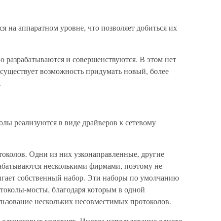
 на аппаратном уровне, что позволяет добиться их
 разрабатываются и совершенствуются. В этом нет
а существует возможность придумать новый, более
.
олы реализуются в виде драйверов к сетевому
околов. Одни из них узконаправленные, другие
абатываются несколькими фирмами, поэтому не
вигает собственный набор. Эти наборы по умолчанию
токолы-мосты, благодаря которым в одной
ьзование нескольких несовместимых протоколов.
в одинаковых условиях. Иногда использование одного