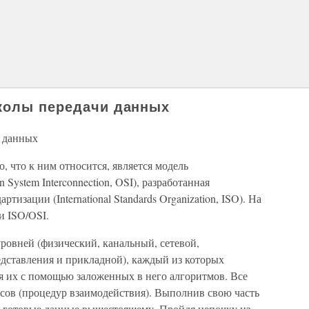
околы передачи данных
и данных
о, что к ним относится, является модель
System Interconnection, OSI), разработанная
изации (International Standards Organization, ISO). На
и ISO/OSI.
ровней (физический, канальный, сетевой,
едставления и прикладной), каждый из которых
ая их с помощью заложенных в него алгоритмов. Все
сов (процедур взаимодействия). Выполнив свою часть
т готовые данные вышестоящему. Пройдя цепочку из