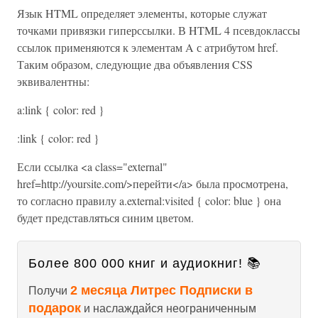
Язык HTML определяет элементы, которые служат
точками привязки гиперссылки. В HTML 4 псевдоклассы
ссылок применяются к элементам A с атрибутом href.
Таким образом, следующие два объявления CSS
эквивалентны:
a:link { color: red }
:link { color: red }
Если ссылка <a class="external"
href=http://yoursite.com/>перейти</a> была просмотрена,
то согласно правилу a.external:visited { color: blue } она
будет представляться синим цветом.
Более 800 000 книг и аудиокниг! 📚
2 месяца Литрес Подписки в
Получи
подарок
и наслаждайся неограниченным