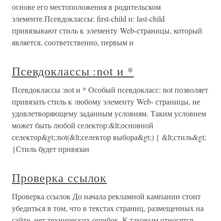
основе его местоположения в родительском
элементе.Псевдоклассы: first-child и: last-child
привязывают стиль к элементу Web-страницы, который
является, соответственно, первым и
Псевдоклассы :not и *
Псевдоклассы :not и * Особый псевдокласс: not позволяет
привязать стиль к любому элементу Web- страницы, не
удовлетворяющему заданным условиям. Таким условием
может быть любой селектор:&lt;основной
селектор&gt;:not(&lt;селектор выбора&gt;) { &lt;стиль&gt;
}Стиль будет привязан
Проверка ссылок
Проверка ссылок До начала рекламной кампании стоит
убедиться в том, что в текстах страниц, размещенных на
сайте, нет технических ошибок. К таковым относятся