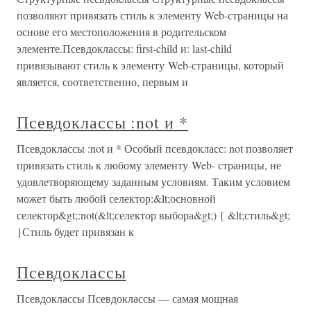
позволяют привязать стиль к элементу Web-страницы на
основе его местоположения в родительском
элементе.Псевдоклассы: first-child и: last-child
привязывают стиль к элементу Web-страницы, который
является, соответственно, первым и
Псевдоклассы :not и *
Псевдоклассы :not и * Особый псевдокласс: not позволяет
привязать стиль к любому элементу Web- страницы, не
удовлетворяющему заданным условиям. Таким условием
может быть любой селектор:&lt;основной
селектор&gt;:not(&lt;селектор выбора&gt;) { &lt;стиль&gt;
}Стиль будет привязан к
Псевдоклассы
Псевдоклассы Псевдоклассы — самая мощная