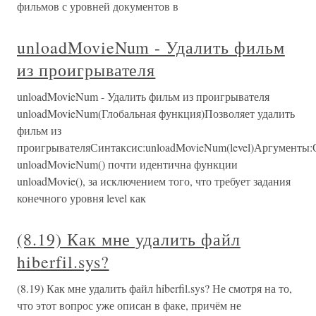
фильмов с уровней документов в
unloadMovieNum - Удалить фильм
из проигрывателя
unloadMovieNum - Удалить фильм из проигрывателя
unloadMovieNum(Глобальная функция)Позволяет удалить
фильм из
проигрывателяСинтаксис:unloadMovieNum(level)Аргументы
unloadMovieNum() почти идентична функции
unloadMovie(), за исключением того, что требует задания
конечного уровня level как
(8.19) Как мне удалить файл
hiberfil.sys?
(8.19) Как мне удалить файл hiberfil.sys? Не смотря на то,
что этот вопрос уже описан в факе, причём не