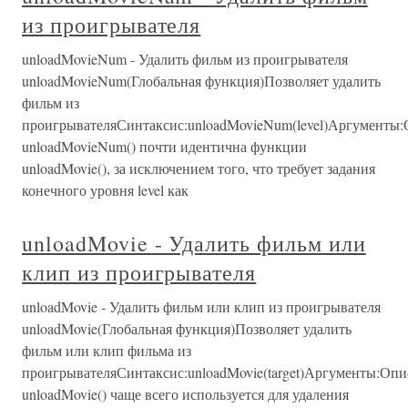
из проигрывателя
unloadMovieNum - Удалить фильм из проигрывателя
unloadMovieNum(Глобальная функция)Позволяет удалить
фильм из
проигрывателяСинтаксис:unloadMovieNum(level)Аргументы
unloadMovieNum() почти идентична функции
unloadMovie(), за исключением того, что требует задания
конечного уровня level как
unloadMovie - Удалить фильм или
клип из проигрывателя
unloadMovie - Удалить фильм или клип из проигрывателя
unloadMovie(Глобальная функция)Позволяет удалить
фильм или клип фильма из
проигрывателяСинтаксис:unloadMovie(target)Аргументы:Оп
unloadMovie() чаще всего используется для удаления