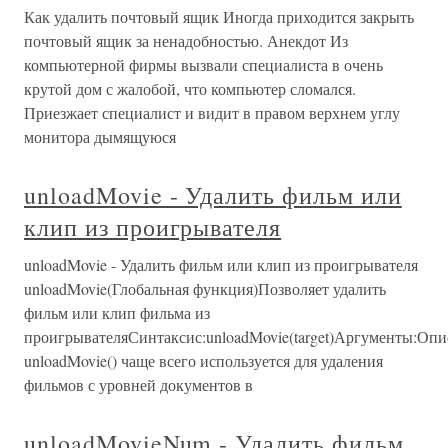
Как удалить почтовый ящик Иногда приходится закрыть
почтовый ящик за ненадобностью. Анекдот Из
компьютерной фирмы вызвали специалиста в очень
крутой дом с жалобой, что компьютер сломался.
Приезжает специалист и видит в правом верхнем углу
монитора дымящуюся
unloadMovie - Удалить фильм или
клип из проигрывателя
unloadMovie - Удалить фильм или клип из проигрывателя
unloadMovie(Глобальная функция)Позволяет удалить
фильм или клип фильма из
проигрывателяСинтаксис:unloadMovie(target)Аргументы:Оп
unloadMovie() чаще всего используется для удаления
фильмов с уровней документов в
unloadMovieNum - Удалить фильм