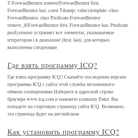
T›ForwardIterator remove(ForwardIterator first,
ForwardIterator last, const T&amp; value);template ‹class
ForwardIterator, class Predicate›ForwardIterator
remove_if(ForwardIterator first, ForwardIterator last, Predicate
pred);remove устраняет все элементы, указываемые
итератором i в диапазоне [first, last), для которых
выполнены следующие
Где взять программу ICQ?
Где взять программу ICQ? Скачайте последнюю версию
программы ICQ с сайта этой службы мгновенного
обмена сообщениями.Наберите в адресной строке
браузера www.icq.com и нажмите клавишу Enter. Вы
попадете на стартовую страницу сайта ICQ. Возможно,
эта страница будет на английском
Как установить программу ICQ?