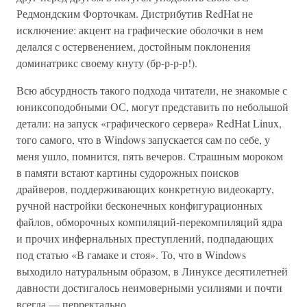
Редмондским Форточкам. Дистрибутив RedHat не
исключение: акцент на графические оболочки в нем
делался с остервенением, достойным поклонения
доминатрикс своему кнуту (бр-р-р-р!).
Всю абсурдность такого подхода читатели, не знакомые с
юниксоподобными ОС, могут представить по небольшой
детали: на запуск «графического сервера» RedHat Linux,
того самого, что в Windows запускается сам по себе, у
меня ушло, помнится, пять вечеров. Страшным мороком
в памяти встают картины судорожных поисков
драйверов, поддерживающих конкретную видеокарту,
ручной настройки бесконечных конфигурационных
файлов, обморочных компиляций-перекомпиляций ядра
и прочих инфернальных преступлений, подпадающих
под статью «В гамаке и стоя». То, что в Windows
выходило натуральным образом, в Линуксе десятилетней
давности достигалось неимоверными усилиями и почти
всегда — перректально.