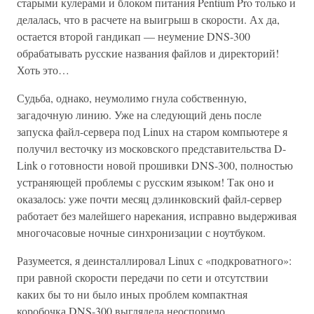
старыми кулерами и блоком питания Pentium Pro только и
делалась, что в расчете на выигрыш в скорости. Ах да,
остается второй гандикап — неумение DNS-300
обрабатывать русские названия файлов и директорий!
Хоть это…
Судьба, однако, неумолимо гнула собственную,
загадочную линию. Уже на следующий день после
запуска файл-сервера под Linux на старом компьютере я
получил весточку из московского представительства D-
Link о готовности новой прошивки DNS-300, полностью
устраняющей проблемы с русским языком! Так оно и
оказалось: уже почти месяц дэлинковский файл-сервер
работает без малейшего нарекания, исправно выдерживая
многочасовые ночные синхронизации с ноутбуком.
Разумеется, я деинсталлировал Linux с «подкроватного»:
при равной скорости передачи по сети и отсутствии
каких бы то ни было иных проблем компактная
коробочка DNS-300 выглядела неоспоримо