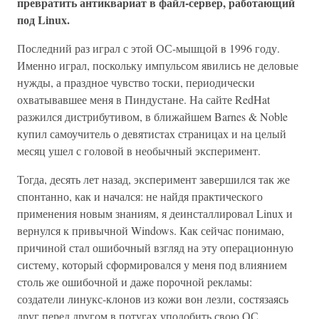
превратить антиквариат в файл-сервер, работающий
под Linux.
Последний раз играл с этой ОС-мышцой в 1996 году.
Именно играл, поскольку импульсом явились не деловые
нужды, а праздное чувство тоски, периодически
охватывавшее меня в Пиндустане. На сайте RedHat
разжился дистрибутивом, в ближайшем Barnes & Noble
купил самоучитель о девятистах страницах и на целый
месяц ушел с головой в необычный эксперимент.
Тогда, десять лет назад, эксперимент завершился так же
спонтанно, как и начался: не найдя практического
применения новым знаниям, я деинсталлировал Linux и
вернулся к привычной Windows. Как сейчас понимаю,
причиной стал ошибочный взгляд на эту операционную
систему, который сформировался у меня под влиянием
столь же ошибочной и даже порочной рекламы:
создатели линукс-клонов из кожи вон лезли, состязаясь
друг перед другом в потугах уподобить свою ОС