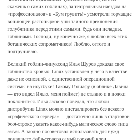
скажешь о самих гоблинах), за театральным наездом на
«профессионалов» в «Бум грувить!» усмотрели торчащие
вопиющей растопыркой уши тайного преклонения
голубятника перед этими самыми, будь они неладны,
гоблинами. Господи, ну конечно же, я люблю всех этих
ботанических сопроматчиков! Люблю, оттого и
подтруниваю.
Великий гоблин-линуксоид Илья Щуров доказал свое
гоблинство кровью: Linux установлен у него в качестве
даже не основной, а единственной операционной
системы на ноутбуке! Такому Голиафу (в облике Давида
— кто видел Илью, меня поймет) не стыдно и в ножки
поклониться. Илья ласково поведал, что любой
дистрибутив Linux можно инсталлировать без всякого
«графического сервера» — достаточно лишь в стартовой
boot-строке указать какое-нибудь магическое слово типа
server. А заодно посоветовал использовать для нужд
домашнего файл-сервера самый горячий клон