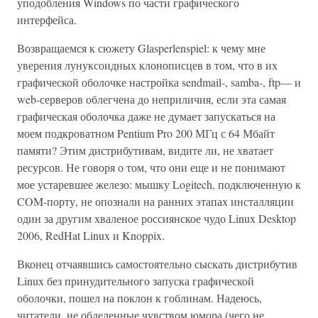
уподобления Windows по части графического
интерфейса.
Возвращаемся к сюжету Glasperlenspiel: к чему мне
уверения лунуксоидных клонописцев в том, что в их
графической оболочке настройка sendmail-, samba-, ftp— и
web-серверов облегчена до неприличия, если эта самая
графическая оболочка даже не думает запускаться на
моем подкроватном Pentium Pro 200 МГц с 64 Мбайт
памяти? Этим дистрибутивам, видите ли, не хватает
ресурсов. Не говоря о том, что они еще и не понимают
мое устаревшее железо: мышку Logitech, подключенную к
COM-порту, не опознали на ранних этапах инсталляции
один за другим хваленое россиянское чудо Linux Desktop
2006, RedHat Linux и Knoppix.
Вконец отчаявшись самостоятельно сыскать дистрибутив
Linux без принудительного запуска графической
оболочки, пошел на поклон к гоблинам. Надеюсь,
читатели, не обделенные чувством юмора (чего не