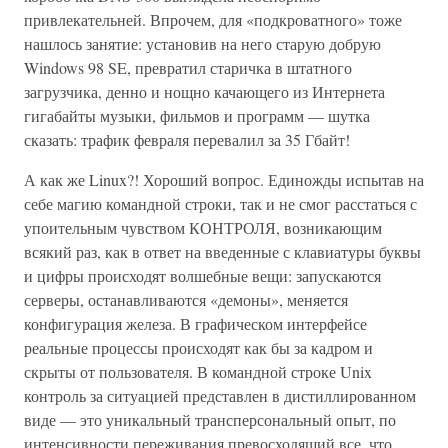
привлекательней. Впрочем, для «подкроватного» тоже
нашлось занятие: установив на него старую добрую
Windows 98 SE, превратил старичка в штатного
загрузчика, денно и нощно качающего из Интернета
гигабайты музыки, фильмов и программ — шутка
сказать: трафик февраля перевалил за 35 Гбайт!
А как же Linux?! Хороший вопрос. Единожды испытав на
себе магию командной строки, так и не смог расстаться с
упоительным чувством КОНТРОЛЯ, возникающим
всякий раз, как в ответ на введенные с клавиатуры буквы
и цифры происходят волшебные вещи: запускаются
серверы, останавливаются «демоны», меняется
конфигурация железа. В графическом интерфейсе
реальные процессы происходят как бы за кадром и
скрыты от пользователя. В командной строке Unix
контроль за ситуацией представлен в дистиллированном
виде — это уникальный трансперсональный опыт, по
интенсивности переживания превосходящий все, что