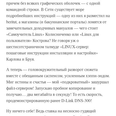
причем без всяких графических оболочек — с одной
командной строки. В Сети существует море
подробнейших инструкций — одну из них я разместил на
beritut, а магазины (и бакунианские порталы) ломятся от
замечательных доходчивых мануалов — чего стоит
«Самоучитель Linux» Колисниченко или «Linux для
пользователя» Кострова? Не говоря уж о
шестисотстраничном талмуде «LINUX-сервер:
пошаговые инструкции инсталляции и настройки»
Карлова и Бруя.
А теперь — головокружительный разворот сюжета
вместе с обещанным саспенсом, усиленным хэппи-эндом.
Миг истины и счастья — мой «подкроватный» зашуршал
файл-сервером! Запускаю пробное копирование и
получаю… два мегабайта в секунду! То есть скорость,
продемонстрированную ранее D-Link DNS-300!
Ну ничего себе! Ведь ставка на несносно гудящий