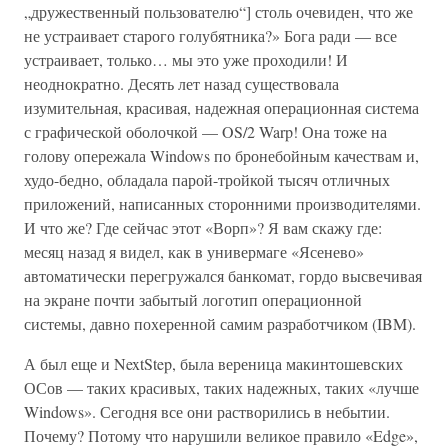
„дружественный пользователю“] столь очевиден, что же
не устраивает старого голубятника?» Бога ради — все
устраивает, только… мы это уже проходили! И
неоднократно. Десять лет назад существовала
изумительная, красивая, надежная операционная система
с графической оболочкой — OS/2 Warp! Она тоже на
голову опережала Windows по бронебойным качествам и,
худо-бедно, обладала парой-тройкой тысяч отличных
приложений, написанных сторонними производителями.
И что же? Где сейчас этот «Ворп»? Я вам скажу где:
месяц назад я видел, как в универмаге «Ясенево»
автоматически перегружался банкомат, гордо высвечивая
на экране почти забытый логотип операционной
системы, давно похеренной самим разработчиком (IBM).
А был еще и NextStep, была вереница макинтошевских
ОСов — таких красивых, таких надежных, таких «лучше
Windows». Сегодня все они растворились в небытии.
Почему? Потому что нарушили великое правило «Edge»,