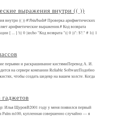
ские выражения внутри (( ))
 внутри (( )) #!/bin/bash# Проверка арифметических
исляет арифметические выражения.# Код возврата
 ... ] !(( 0 ))echo "Код возврата "(( 0 ))": $?." # 1(( 1
лассов
ние перьями и раскрашивание кистямиПеревод А. И.
ится на сервере компании Reliable SoftwareПодобно
кистях, чтобы создать шедевр на вашем холсте. Когда
з гаджетов
тор: Илья ЩуровВ2001 году у меня появился первый
 Palm m100, купленная совершенно случайно — я