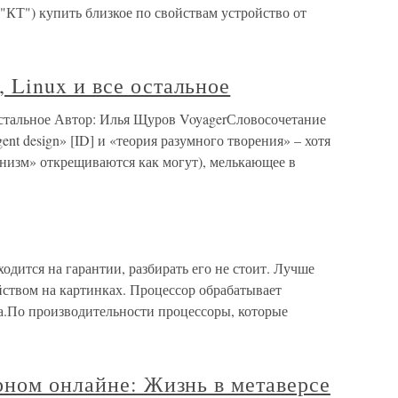
 "КТ") купить близкое по свойствам устройство от
Linux и все остальное
стальное Автор: Илья Щуров VoyagerСловосочетание
ent design» [ID] и «теория разумного творения» – хотя
онизм» открещиваются как могут), мелькающее в
одится на гарантии, разбирать его не стоит. Лучше
йством на картинках. Процессор обрабатывает
.По производительности процессоры, которые
рном онлайне: Жизнь в метаверсе