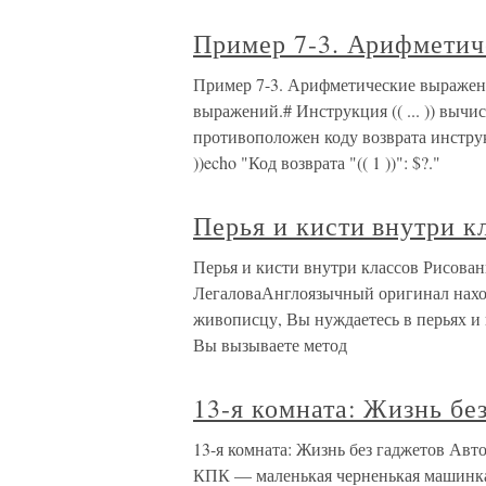
Пример 7-3. Арифметиче
Пример 7-3. Арифметические выражения
выражений.# Инструкция (( ... )) выч
противоположен коду возврата инструкции [
))echo "Код возврата "(( 1 ))": $?."
Перья и кисти внутри к
Перья и кисти внутри классов Рисова
ЛегаловаАнглоязычный оригинал наход
живописцу, Вы нуждаетесь в перьях и 
Вы вызываете метод
13-я комната: Жизнь бе
13-я комната: Жизнь без гаджетов Ав
КПК — маленькая черненькая машинка