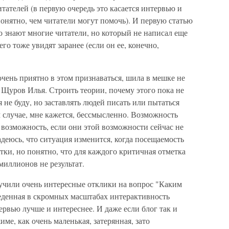
тателей (в первую очередь это касается интервью и
понятно, чем читатели могут помочь). И первую статью
о знают многие читатели, но который не написал еще
его тоже увидят заранее (если он ее, конечно,
 очень приятно в этом признаваться, шила в мешке не
а Щуров Илья. Строить теории, почему этого пока не
 не буду, но заставлять людей писать или пытаться
 случае, мне кажется, бессмысленно. Возможность
 возможность, если они этой возможности сейчас не
надеюсь, что ситуация изменится, когда посещаемость
тки, но понятно, что для каждого критичная отметка
 миллионов не результат.
лучили очень интересные отклики на вопрос "Каким
веденная в скромных масштабах интерактивность
ервью лучше и интереснее. И даже если блог так и
ме, как очень маленькая, затерянная, зато