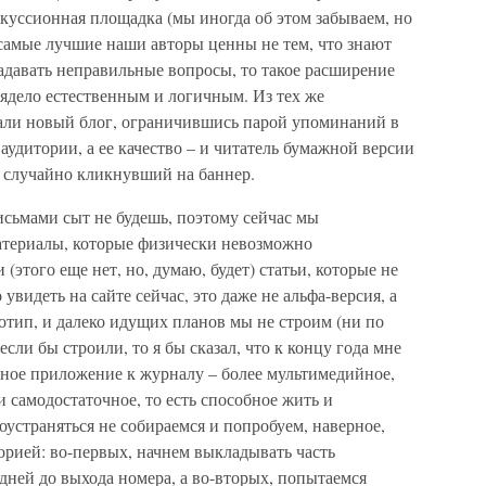
куссионная площадка (мы иногда об этом забываем, но
и самые лучшие наши авторы ценны не тем, что знают
задавать неправильные вопросы, то такое расширение
ядело естественным и логичным. Из тех же
али новый блог, ограничившись парой упоминаний в
аудитории, а ее качество – и читатель бумажной версии
, случайно кликнувший на баннер.
исьмами сыт не будешь, поэтому сейчас мы
атериалы, которые физически невозможно
 (этого еще нет, но, думаю, будет) статьи, которые не
увидеть на сайте сейчас, это даже не альфа-версия, а
отип, и далеко идущих планов мы не строим (ни по
сли бы строили, то я бы сказал, что к концу года мне
нное приложение к журналу – более мультимедийное,
и самодостаточное, то есть способное жить и
оустраняться не собираемся и попробуем, наверное,
орией: во-первых, начнем выкладывать часть
 дней до выхода номера, а во-вторых, попытаемся