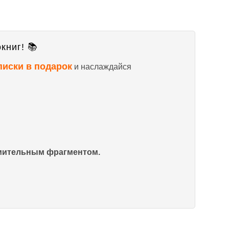
книг! 📚
писки в подарок
и наслаждайся
омительным фрагментом.