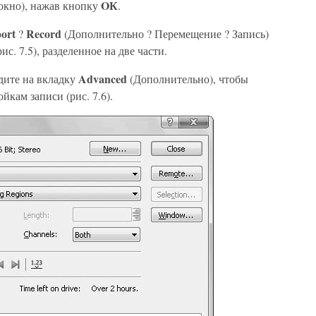
OК
окно), нажав кнопку
.
ort
Record
?
(Дополнительно ? Перемещение ? Запись)
рис. 7.5), разделенное на две части.
Advanced
дите на вкладку
(Дополнительно), чтобы
кам записи (рис. 7.6).