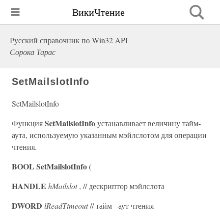
ВикиЧтение
Русский справочник по Win32 API
Сорока Тарас
SetMailslotInfo
SetMailslotInfo
SetMailslotInfo
Функция
устанавливает величину тайм-
аута, используемую указанным мэйлслотом для операции
чтения.
BOOL SetMailslotInfo
(
HANDLE
hMailslot
, // дескриптор мэйлслота
DWORD
lReadTimeout
// тайм - аут чтения