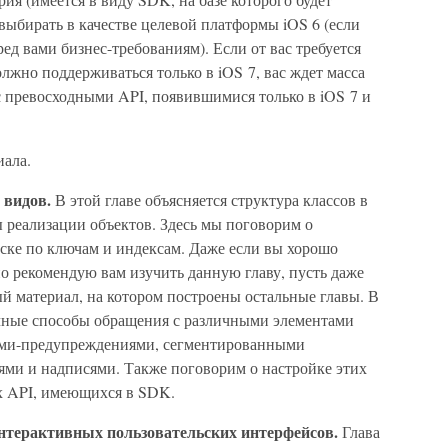
ыбирать в качестве целевой платформы iOS 6 (если
ед вами бизнес-требованиям). Если от вас требуется
олжно поддерживаться только в iOS 7, вас ждет масса
 с превосходными API, появившимися только в iOS 7 и
иала.
 видов.
В этой главе объясняется структура классов в
ы реализации объектов. Здесь мы поговорим о
писке по ключам и индексам. Даже если вы хорошо
ьно рекомендую вам изучить данную главу, пусть даже
ый материал, на котором построены остальные главы. В
чные способы обращения с различными элементами
ами-предупреждениями, сегментированными
ями и надписями. Также поговорим о настройке этих
х API, имеющихся в SDK.
интерактивных пользовательских интерфейсов.
Глава