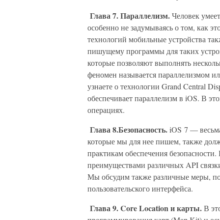
Глава 7. Параллелизм.
Человек умеет
особенно не задумываясь о том, как 
технологий мобильные устройства так
пишущему программы для таких устро
которые позволяют выполнять несколь
феномен называется параллелизмом ил
узнаете о технологии Grand Central Di
обеспечивает параллелизм в iOS. В эт
операциях.
Глава 8.Безопасность.
iOS 7 — весьма
которые мы для нее пишем, также дол
практикам обеспечения безопасности. В
преимуществами различных API связк
Мы обсудим также различные меры, п
пользовательского интерфейса.
Глава 9. Core Location и карты.
В это
программирования карт (Map Kit) и ос