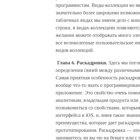
программистам. Виды-коллекции во м
значительно более широкими возможн
табличных видах мы имеем дело с конц
строки, в видах-коллекциях появляютс
желании можете отображать много элем
все великолепные пользовательские и
видов-коллекций.
Глава 6. Раскадровки.
Здесь мы пого
определения связей между различными
Самая приятная особенность раскадровк
вообще что-то знать о программирован
приложение. Это свойство очень помо
аналитикам, владельцам продукта или 
познакомиться со свойствами, которы
интерфейса в iOS, и, имея такие знани
преимущества, которые дает раскадров
прототипирования. Раскадровка — это 
занимаетесь ли вы ею на бумаге или с