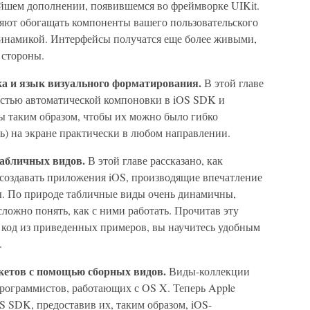
ейшем дополнении, появившемся во фреймворке UIKit.
яют обогащать компоненты вашего пользовательского
динамикой. Интерфейсы получатся еще более живыми,
 стороны.
а и язык визуального форматирования.
В этой главе
ностью автоматической компоновки в iOS SDK и
ы таким образом, чтобы их можно было гибко
ь) на экране практически в любом направлении.
табличных видов.
В этой главе рассказано, как
 создавать приложения iOS, производящие впечатление
. По природе табличные виды очень динамичны,
ложно понять, как с ними работать. Прочитав эту
е код из приведенных примеров, вы научитесь удобным
.
кетов с помощью сборных видов.
Виды-коллекции
программистов, работающих с OS X. Теперь Apple
S SDK, предоставив их, таким образом, iOS-