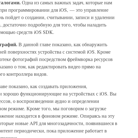
талогами.
Одна из самых важных задач, которые нам
 при программировании для iOS, — это управление
чь пойдет о создании, считывании, записи и удалении
 достаточно подробную для того, чтобы наладить
омощью средств iOS SDK.
ографий.
В данной главе показано, как обнаружить
ней поверхностях устройства с системой iOS. Кроме
иотеке фотографий посредством фреймворка ресурсов
сказано о том, как редактировать видео прямо на
го контроллера видов.
аве показано, как создавать приложения,
и хорошо функционирующие на устройствах с iOS. Вы
ссов, о воспроизведении аудио и определении
ом режиме. Кроме того, мы поговорим о загрузке
жение находится в фоновом режиме. Опираясь на эту
торые новые API для многозадачности, появившиеся в
онтент периодически, пока приложение работает в
апущено.