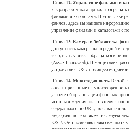
Глава 12. Управление файлами и ка
как разработчикам приходится решать
файлами и каталогами. В этой главе ре
файлов. Здесь вы найдете информацию,
управление файлами и каталогами с п
Глава 13. Камера и библиотека фот
доступность камеры на передней и зад
того, вы научитесь обращаться к библ
(Assets Framework). В конце главы рас
устройстве с iOS с помощью встроенно
Глава 14. Многозадачность.
В этой гл
ориентированные на многозадачность 
узнаете об организации фоновых проце
местонахождения пользователя в фонов
содержимого по URL, пока ваше прило
информацию, мы также исследуем неко
iOS 7. Они позволяют нам скачивать к
фоновом режиме и даже когда оно не з