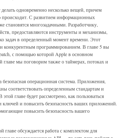
 делать одновременно несколько вещей, причем
это происходит. С развитием информационных
же становятся многозадачными. Разработчику,
йств, предоставляются инструменты и механизмы,
ко задач в определенный момент времени. Этот
и конкурентным программированием. В главе 5 вы
spatch, с помощью которой Apple в основном
ой главе мы поговорим также о таймерах, потоках и
 безопасная операционная система. Приложения,
жны соответствовать определенным стандартам и
 этой главе будет рассмотрено, как пользоваться
и ключей и повысить безопасность ваших приложений.
омогающие повысить безопасность вашего
й главе обсуждается работа с комплектом для
новных геолокационных API — то есть речь пойдет о