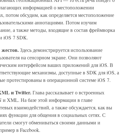
олагающих информацией о местоположении
ах, потом обсудим, как определяется местоположение
льзовательскими аннотациями. Потом изучим
ание, а также методы, входящие в состав фреймворка
ии iOS 7 SDK.
 жестов.
Здесь демонстрируется использование
зователя на сенсорном экране. Они позволяют
фическим интерфейсом ваших приложений для iOS. В
ответствующие механизмы, доступные в SDK для iOS, а
рые протестированы в операционной системе iOS 7.
ML и Twitter.
Глава рассказывает о встроенных
N и XML. На базе этой информации в главе
тевых взаимодействий, а также обсуждается, как вы
иях функции для общения в социальных сетях. С
атели смогут обмениваться своими данными и
пример в Facebook.