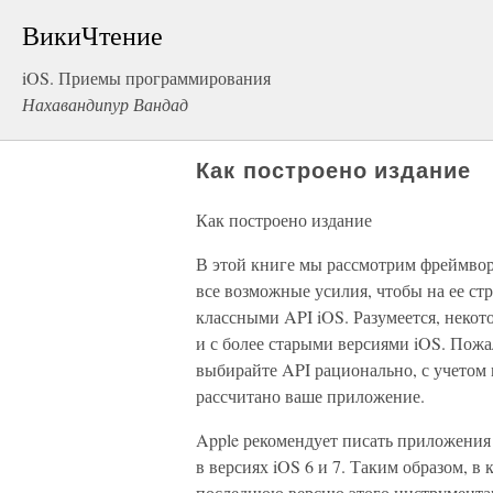
ВикиЧтение
iOS. Приемы программирования
Нахавандипур Вандад
Как построено издание
Как построено издание
В этой книге мы рассмотрим фреймвор
все возможные усилия, чтобы на ее ст
классными API iOS. Разумеется, неко
и с более старыми версиями iOS. Пожал
выбирайте API рационально, с учетом 
рассчитано ваше приложение.
Apple рекомендует писать приложения
в версиях iOS 6 и 7. Таким образом, 
последнюю версию этого инструментари