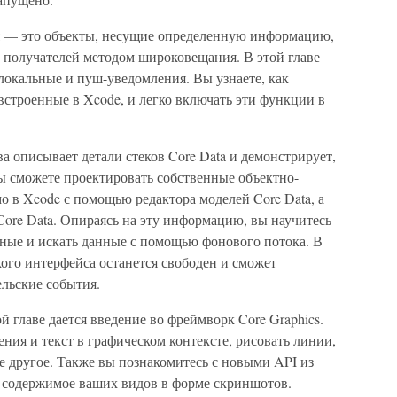
 — это объекты, несущие определенную информацию,
у получателей методом широковещания. В этой главе
локальные и пуш-уведомления. Вы узнаете, как
строенные в Xcode, и легко включать эти функции в
а описывает детали стеков Core Data и демонстрирует,
 вы сможете проектировать собственные объектно-
 в Xcode с помощью редактора моделей Core Data, а
 Core Data. Опираясь на эту информацию, вы научитесь
нные и искать данные с помощью фонового потока. В
кого интерфейса останется свободен и сможет
ельские события.
й главе дается введение во фреймворк Core Graphics.
ния и текст в графическом контексте, рисовать линии,
е другое. Также вы познакомитесь с новыми API из
содержимое ваших видов в форме скриншотов.