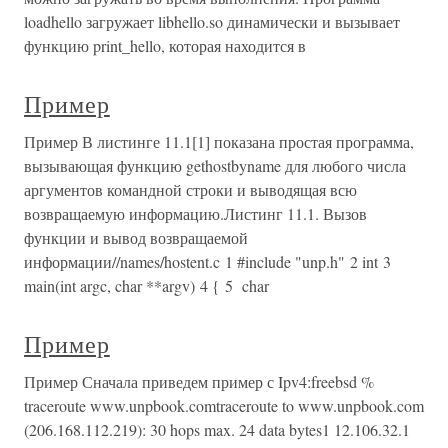
loadhello загружает libhello.so динамически и вызывает
функцию print_hello, которая находится в
Пример
Пример В листинге 11.1[1] показана простая программа,
вызывающая функцию gethostbyname для любого числа
аргументов командной строки и выводящая всю
возвращаемую информацию.Листинг 11.1. Вызов
функции и вывод возвращаемой
информации//names/hostent.c 1 #include "unp.h" 2 int 3
main(int argc, char **argv) 4 { 5 char
Пример
Пример Сначала приведем пример с Ipv4:freebsd %
traceroute www.unpbook.comtraceroute to www.unpbook.com
(206.168.112.219): 30 hops max. 24 data bytes1 12.106.32.1