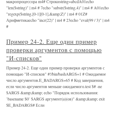
макропроцессора m4# Строкиstring=abcdA01echo
"len($string)" | m4 # 7echo "substr($string,4)" | m4 # A01echo
"regexp($string,[0-1][0-1],&amp;Z)" | m4 # 01Z#
Арифметикаecho "incr(22)" | m4 # 23echo "eval(99 / 3)" | m4
#
Пример 24-2. Еще один пример
проверки аргументов с помощью
"И-списков"
Пример 24-2. Еще один пример проверки аргументов с
помощью "И-списков" #!/bin/bashARGS=1 # Ожидаемое
число аргументов.E_BADARGS=65 # Код завершения,
если число аргументов меньше ожидаемого.test $# -ne
$ARGS &amp;&amp; echo "Порядок использования:
`basename $0` $ARGS аргумент(а)(ов)" &amp;&amp; exit
$E_BADARGS# Если