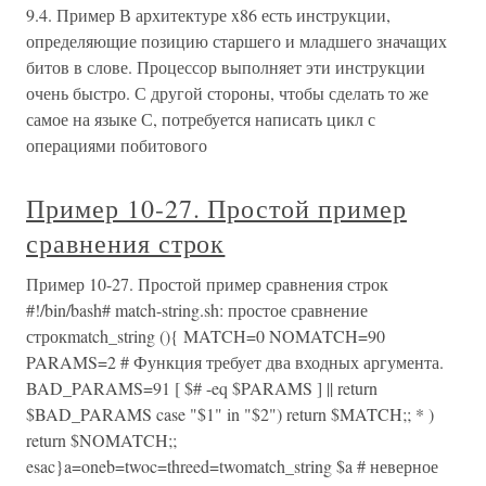
9.4. Пример В архитектуре x86 есть инструкции,
определяющие позицию старшего и младшего значащих
битов в слове. Процессор выполняет эти инструкции
очень быстро. С другой стороны, чтобы сделать то же
самое на языке С, потребуется написать цикл с
операциями побитового
Пример 10-27. Простой пример
сравнения строк
Пример 10-27. Простой пример сравнения строк
#!/bin/bash# match-string.sh: простое сравнение
строкmatch_string (){ MATCH=0 NOMATCH=90
PARAMS=2 # Функция требует два входных аргумента.
BAD_PARAMS=91 [ $# -eq $PARAMS ] || return
$BAD_PARAMS case "$1" in "$2") return $MATCH;; * )
return $NOMATCH;;
esac}a=oneb=twoc=threed=twomatch_string $a # неверное