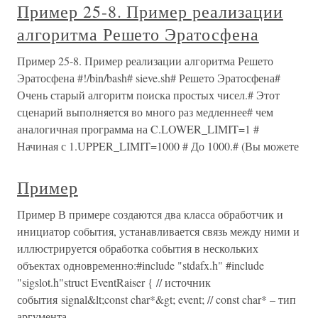
Пример 25-8. Пример реализации
алгоритма Решето Эратосфена
Пример 25-8. Пример реализации алгоритма Решето
Эратосфена #!/bin/bash# sieve.sh# Решето Эратосфена#
Очень старый алгоритм поиска простых чисел.# Этот
сценарий выполняется во много раз медленнее# чем
аналогичная программа на C.LOWER_LIMIT=1 #
Начиная с 1.UPPER_LIMIT=1000 # До 1000.# (Вы можете
Пример
Пример В примере создаются два класса обработчик и
инициатор события, устанавливается связь между ними и
иллюстрируется обработка события в нескольких
объектах одновременно:#include "stdafx.h" #include
"sigslot.h"struct EventRaiser { // источник
события signal&lt;const char*&gt; event; // const char* – тип
аргумента.