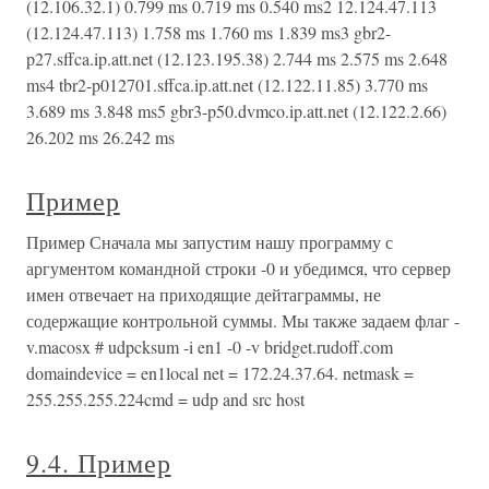
(12.106.32.1) 0.799 ms 0.719 ms 0.540 ms2 12.124.47.113
(12.124.47.113) 1.758 ms 1.760 ms 1.839 ms3 gbr2-
p27.sffca.ip.att.net (12.123.195.38) 2.744 ms 2.575 ms 2.648
ms4 tbr2-p012701.sffca.ip.att.net (12.122.11.85) 3.770 ms
3.689 ms 3.848 ms5 gbr3-p50.dvmco.ip.att.net (12.122.2.66)
26.202 ms 26.242 ms
Пример
Пример Сначала мы запустим нашу программу с
аргументом командной строки -0 и убедимся, что сервер
имен отвечает на приходящие дейтаграммы, не
содержащие контрольной суммы. Мы также задаем флаг -
v.macosx # udpcksum -i en1 -0 -v bridget.rudoff.com
domaindevice = en1local net = 172.24.37.64. netmask =
255.255.255.224cmd = udp and src host
9.4. Пример