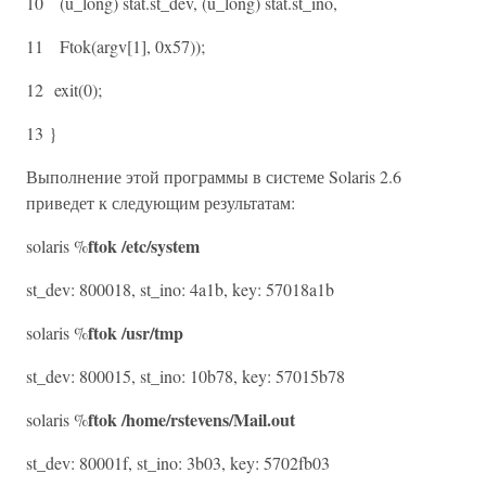
10 (u_long) stat.st_dev, (u_long) stat.st_ino,
11 Ftok(argv[1], 0x57));
12 exit(0);
13 }
Выполнение этой программы в системе Solaris 2.6
приведет к следующим результатам:
ftok /etc/system
solaris %
st_dev: 800018, st_ino: 4a1b, key: 57018a1b
ftok /usr/tmp
solaris %
st_dev: 800015, st_ino: 10b78, key: 57015b78
ftok /home/rstevens/Mail.out
solaris %
st_dev: 80001f, st_ino: 3b03, key: 5702fb03