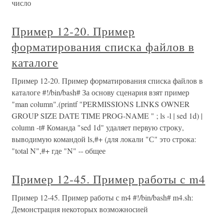
число
Пример 12-20. Пример
форматирования списка файлов в
каталоге
Пример 12-20. Пример форматирования списка файлов в
каталоге #!/bin/bash# За основу сценария взят пример
"man column".(printf "PERMISSIONS LINKS OWNER
GROUP SIZE DATE TIME PROG-NAME " ; ls -l | sed 1d) |
column -t# Команда "sed 1d" удаляет первую строку,
выводимую командой ls,#+ (для локали "С" это строка:
"total N",#+ где "N" -- общее
Пример 12-45. Пример работы с m4
Пример 12-45. Пример работы с m4 #!/bin/bash# m4.sh:
Демонстрация некоторых возможносией