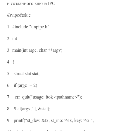
и созданного ключа IPC
//svipc/ftok.c
1 #include "unpipc.h"
2 int
3 main(int argc, char **argv)
4 {
5 struct stat stat;
6 if (argc != 2)
7 err_quit("usage: ftok <pathname>");
8 Stat(argv[1], &stat);
9 printf("st_dev: &lx, st_ino: %Ix, key: %x ",