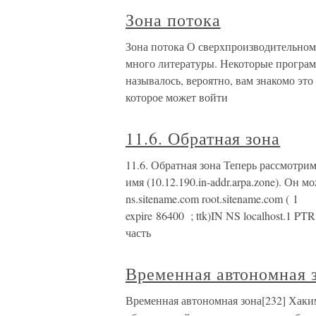
Зона потока
Зона потока О сверхпроизводительном 
много литературы. Некоторые програм
называлось, вероятно, вам знакомо эт
которое может войти
11.6. Обратная зона
11.6. Обратная зона Теперь рассмотри
имя (10.12.190.in-addr.arpa.zone). О
ns.sitename.com root.sitename.com ( 1 ;
expire 86400 ; ttk)IN NS localhost.1 P
часть
Временная автономная 
Временная автономная зона[232] Хаким