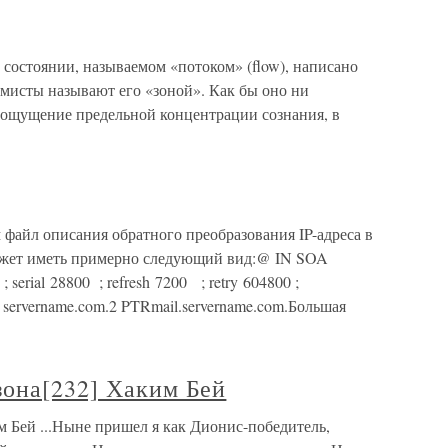
состоянии, называемом «потоком» (flow), написано
мисты называют его «зоной». Как бы оно ни
о ощущение предельной концентрации сознания, в
м файл описания обратного преобразования IP-адреса в
н может иметь примерно следующий вид:@ IN SOA
 serial 28800 ; refresh 7200 ; retry 604800 ;
TR servername.com.2 PTRmail.servername.com.Большая
зона[232] Хаким Бей
 Бей ...Ныне пришел я как Дионис-победитель,