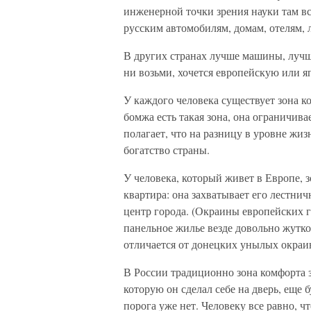
инженерной точки зрения науки там в
русским автомобилям, домам, отелям,
В других странах лучше машины, лучш
ни возьми, хочется европейскую или я
У каждого человека существует зона ко
бомжа есть такая зона, она ограничива
полагает, что на разницу в уровне жиз
богатство страны.
У человека, который живет в Европе, з
квартира: она захватывает его лестнич
центр города. (Окраины европейских г
панельное жилье везде довольно жутк
отличается от донецких унылых окраин
В России традиционно зона комфорта з
которую он сделал себе на дверь, еще б
порога уже нет. Человеку все равно, ч