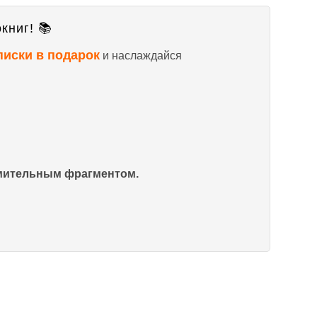
книг! 📚
писки в подарок
и наслаждайся
омительным фрагментом.