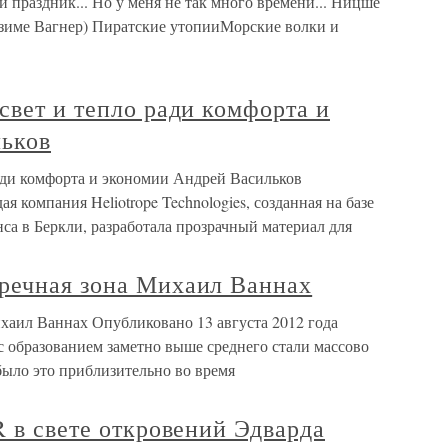
праздник... Но у меня не так много времени... Ницше
озиме Вагнер) Пиратские утопииМорские волки и
свет и тепло ради комфорта и
ьков
ради комфорта и экономии Андрей Васильков
 компания Heliotrope Technologies, созданная на базе
а в Беркли, разработала прозрачный материал для
речная зона Михаил Ваннах
хаил Ваннах Опубликовано 13 августа 2012 года
 с образованием заметно выше среднего стали массово
было это приблизительно во время
R в свете откровений Эдварда