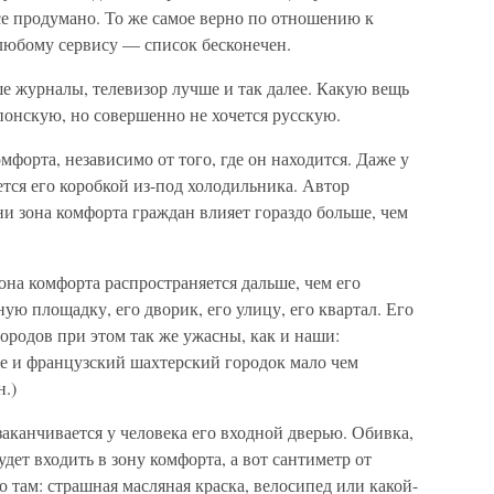
се продумано. То же самое верно по отношению к
 любому сервису — список бесконечен.
е журналы, телевизор лучше и так далее. Какую вещь
понскую, но совершенно не хочется русскую.
мфорта, независимо от того, где он находится. Даже у
ется его коробкой из-под холодильника. Автор
ни зона комфорта граждан влияет гораздо больше, чем
она комфорта распространяется дальше, чем его
ную площадку, его дворик, его улицу, его квартал. Его
ородов при этом так же ужасны, как и наши:
ое и французский шахтерский городок мало чем
.)
аканчивается у человека его входной дверью. Обивка,
удет входить в зону комфорта, а вот сантиметр от
то там: страшная масляная краска, велосипед или какой-