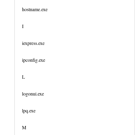
hostname.exe
I
iexpress.exe
ipconfig.exe
L
logonui.exe
lpq.exe
M