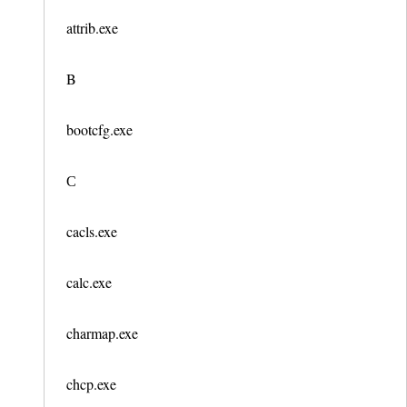
attrib.exe
B
bootcfg.exe
С
cacls.exe
calc.exe
charmap.exe
chcp.exe