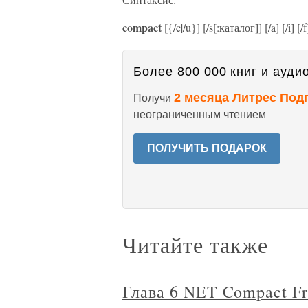
compact
[{/c|/u}] [/s[:каталог]] [/a] [/i] [
Более 800 000 книг и аудио
2 месяца Литрес Под
Получи
неограниченным чтением
ПОЛУЧИТЬ ПОДАРОК
Читайте также
Глава 6 NET Compact F