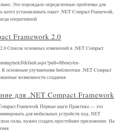
ельно. Это порождало определенные проблемы для
ь хотел устанавливать пакет .NET Compact Framework,
огда оперативной
act Framework 2.0
 2.0 Список основных изменений в .NET Compact
ing/netcf/default.aspx?pull=/library/en-
sp. К основным улучшениям библиотеки .NET Compact
вованные возможности создания
ение для .NET Compact Framework
Compact Framework Первые шаги Практика — это
аммировать для мобильных устройств под .NET
 свои силы, нужно создать простейшее приложение. На
ичия