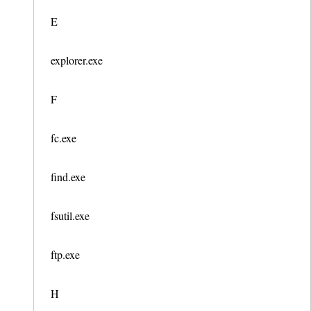
E
explorer.exe
F
fc.exe
find.exe
fsutil.exe
ftp.exe
H