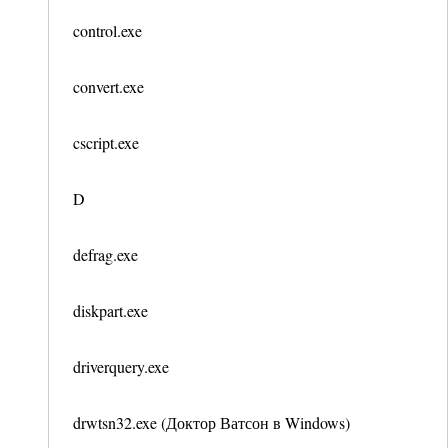
control.exe
convert.exe
cscript.exe
D
defrag.exe
diskpart.exe
driverquery.exe
drwtsn32.exe (Доктор Ватсон в Windows)