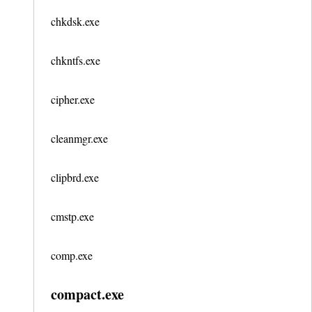
chkdsk.exe
chkntfs.exe
cipher.exe
cleanmgr.exe
clipbrd.exe
cmstp.exe
comp.exe
compact.exe