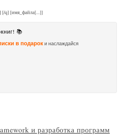
/f] [/q] [имя_файла[...]]
книг! 📚
писки в подарок
и наслаждайся
ramework и разработка программ