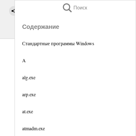
Поиск
Содержание
Стандартные программы Windows
A
alg.exe
arp.exe
at.exe
atmadm.exe