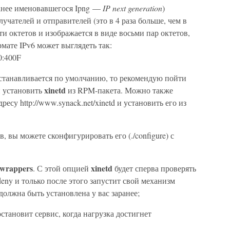
ранее именовавшегося Ipng —
IP next generation
)
учателей и отправителей (это в 4 раза больше, чем в
ти октетов и изображается в виде восьми пар октетов,
мате IPv6 может выглядеть так:
0:400F
устанавливается по умолчанию, то рекомендую пойти
xinetd
и установить
из RPM-пакета. Можно также
ресу http://www.synack.net/xinetd и установить его из
, вы можете сконфигурировать его (./configure) с
 wrappers
xinetd
. С этой опцией
будет сперва проверять
s.deny и только после этого запустит свой механизм
должна быть установлена у вас заранее;
становит сервис, когда нагрузка достигнет