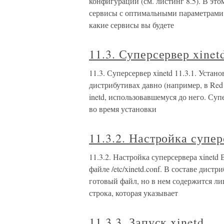
конфигурации (см. листинг 8.5). В эт
сервисы с оптимальными параметрами 
какие сервисы вы будете
11.3. Суперсервер xinet
11.3. Суперсервер xinetd 11.3.1. Устан
дистрибутивах давно (например, в Red 
inetd, использовавшемуся до него. Су
во время установки
11.3.2. Настройка супер
11.3.2. Настройка суперсервера xinetd
файле /etc/xinetd.conf. В составе дист
готовый файл, но в нем содержится л
строка, которая указывает
11.3.3. Запуск xinetd