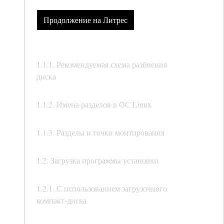
Продолжение на Литрес
1.1.1. Рекомендуемая схема разбиения
диска
1.1.2. Имена разделов в ОС Linux
1.1.3. Разделы и точки монтирования
1.2. Загрузка программы установки
1.2.1. С использованием загрузочного
компакт-диска