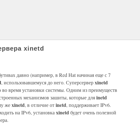
ервера xinetd
утивах давно (например, в Red Hat начиная еще с 7
d
xinetd
, использовавшемуся до него. Суперсервер
 во время установки системы. Одним из преимуществ
inetd
 встроенных механизмов зашиты, которые для
xinetd
inetd
му же
, в отличие от
, поддерживает IPv6.
xinetd
ходить на IPv6, установка
будет очень полезной
ера.