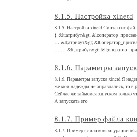
8.1.5. Настройка xinetd
8.1.5. Настройка xinetd Синтаксис файла 
{ &lt;атрибут&gt; &lt;оператор_присваи
… &lt;атрибут&gt; &lt;оператор_присва
… … &lt;атрибут&gt; &lt;оператор_при
8.1.6. Параметры запуск
8.1.6. Параметры запуска xinetd Я над
же мои надежды не оправдались, то в ра
Сейчас же займемся запуском только ч
А запускать его
8.1.7. Пример файла кон
8.1.7. Пример файла конфигурации /etc