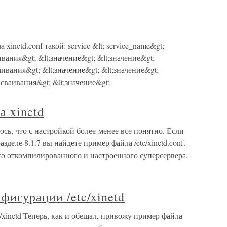
xinetd.conf такой: service &lt; service_name&gt;
вания&gt; &lt;значение&gt; &lt;значение&gt;
ивания&gt; &lt;значение&gt; &lt;значение&gt;
сваивания&gt; &lt;значение&gt;
а xinetd
еюсь, что с настройкой более-менее все понятно. Если
зделе 8.1.7 вы найдете пример файла /etc/xinetd.conf.
то откомпилированного и настроенного суперсервера.
фигурации /etc/xinetd
/xinetd Теперь, как и обещал, привожу пример файла