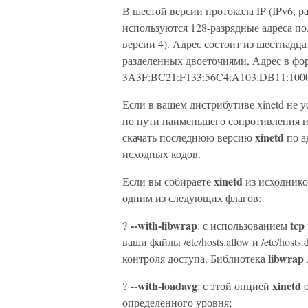
В шестой версии протокола IP (IPv6, 
используются 128-разрядные адреса пол
версии 4). Адрес состоит из шестнадца
разделенных двоеточиями, Адрес в фор
3A3F:BC21:F133:56C4:A103:DB11:100
Если в вашем дистрибутиве xinetd не 
по пути наименьшего сопротивления 
xinetd
скачать последнюю версию
по ад
исходных кодов.
xinetd
Если вы собираете
из исходников
одним из следующих флагов:
--with-libwrap
tcp
?
: с использованием
ваши файлы /etc/hosts.allow и /etc/host
libwrap
контроля доступа. Библиотека
--with-loadavg
xinetd
?
: с этой опцией
о
определенного уровня;