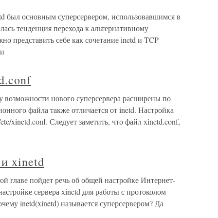
etd был основным суперсервером, использовавшимся в
илась тенденция перехода к альтернативному
жно представить себе как сочетание inetd и TCP
ми
d.conf
ьку возможности нового суперсервера расширены по
онного файла также отличается от inetd. Настройка
c/xinetd.conf. Следует заметить, что файл xinetd.conf,
 и xinetd
нной главе пойдет речь об общей настройке Интернет-
о настройке сервера xinetd для работы с протоколом
очему inetd(xinetd) называется суперсервером? Да