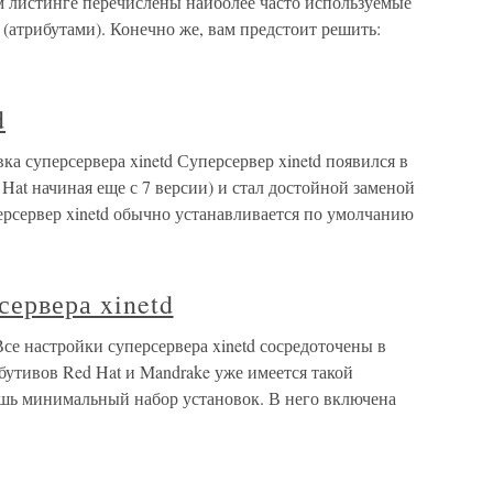
ом листинге перечислены наиболее часто используемые
(атрибутами). Конечно же, вам предстоит решить:
d
овка суперсервера xinetd Суперсервер xinetd появился в
Hat начиная еще с 7 версии) и стал достойной заменой
персервер xinetd обычно устанавливается по умолчанию
сервера xinetd
 Все настройки суперсервера xinetd сосредоточены в
рибутивов Red Hat и Mandrake уже имеется такой
ишь минимальный набор установок. В него включена