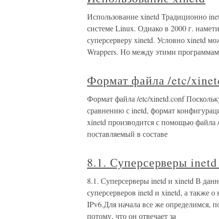
Использование xinetd Традиционно in
системе Linux. Однако в 2000 г. намет
суперсерверу xinetd. Условно xinetd мо
Wrappers. Но между этими программа
Формат файла /etc/xinet
Формат файла /etc/xinetd.conf Поскол
сравнению с inetd, формат конфигураци
xinetd производится с помощью файла /et
поставляемый в составе
8.1. Суперсерверы inetd
8.1. Суперсерверы inetd и xinetd В да
суперсерверов inetd и xinetd, а также 
IPv6.Для начала все же определимся, п
потому, что он отвечает за