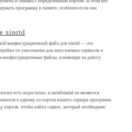
ужена и связана с определенным портом. В этом нет
держать программу в памяти, особенно если она
е xinetd
вной конфигурационный файл для xinetd — это
астройки по умолчанию для запускаемых сервисов и
ься конфигурационные файлы, влияющие на работу
логии есть недостатки, и inetd/xinetd не являются
вателя к одному из портов вашего сервера программа
ицу портов, чтобы найти сервис, который необходимо