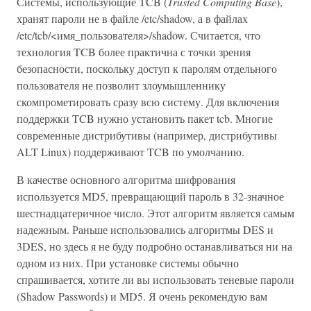
Системы, использующие TCB (
Trusted Computing Base
),
хранят пароли не в файле /etc/shadow, а в файлах
/etс/tcb/<имя_пользователя>/shadow. Считается, что
технология TCB более практична с точки зрения
безопасности, поскольку доступ к паролям отдельного
пользователя не позволит злоумышленнику
скомпрометировать сразу всю систему. Для включения
поддержки TCB нужно установить пакет tcb. Многие
современные дистрибутивы (например, дистрибутивы
ALT Linux) поддерживают TCB по умолчанию.
В качестве основного алгоритма шифрования
используется MD5, превращающий пароль в 32-значное
шестнадцатеричное число. Этот алгоритм является самым
надежным. Раньше использовались алгоритмы DES и
3DES, но здесь я не буду подробно останавливаться ни на
одном из них. При установке системы обычно
спрашивается, хотите ли вы использовать теневые пароли
(Shadow Passwords) и MD5. Я очень рекомендую вам