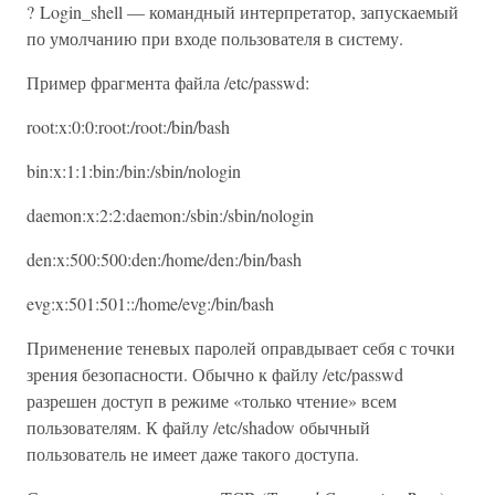
? Login_shell — командный интерпретатор, запускаемый
по умолчанию при входе пользователя в систему.
Пример фрагмента файла /etc/passwd:
root:x:0:0:root:/root:/bin/bash
bin:x:1:1:bin:/bin:/sbin/nologin
daemon:x:2:2:daemon:/sbin:/sbin/nologin
den:x:500:500:den:/home/den:/bin/bash
evg:x:501:501::/home/evg:/bin/bash
Применение теневых паролей оправдывает себя с точки
зрения безопасности. Обычно к файлу /etc/passwd
разрешен доступ в режиме «только чтение» всем
пользователям. К файлу /etc/shadow обычный
пользователь не имеет даже такого доступа.