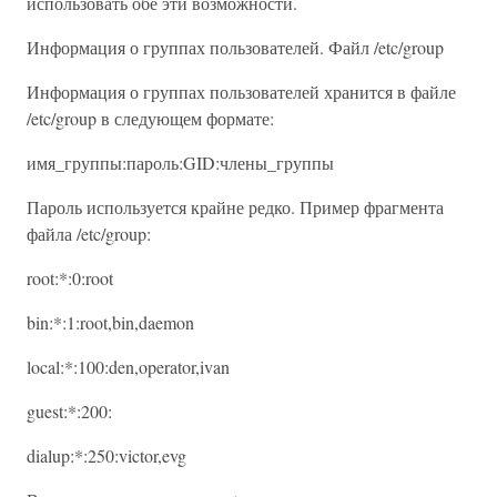
использовать обе эти возможности.
Информация о группах пользователей. Файл /etc/group
Информация о группах пользователей хранится в файле
/etc/group в следующем формате:
имя_группы:пароль:GID:члены_группы
Пароль используется крайне редко. Пример фрагмента
файла /etc/group:
root:*:0:root
bin:*:1:root,bin,daemon
local:*:100:den,operator,ivan
guest:*:200:
dialup:*:250:victor,evg