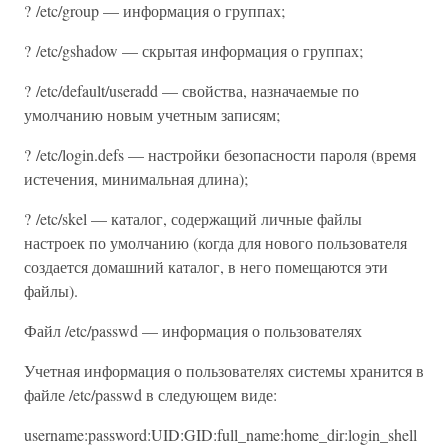
? /etc/group — информация о группах;
? /etc/gshadow — скрытая информация о группах;
? /etc/default/useradd — свойства, назначаемые по
умолчанию новым учетным записям;
? /etc/login.defs — настройки безопасности пароля (время
истечения, минимальная длина);
? /etc/skel — каталог, содержащий личные файлы
настроек по умолчанию (когда для нового пользователя
создается домашний каталог, в него помещаются эти
файлы).
Файл /etc/passwd — информация о пользователях
Учетная информация о пользователях системы хранится в
файле /etc/passwd в следующем виде:
username:password:UID:GID:full_name:home_dir:login_shell